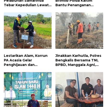
Pelabuhan Samarinda
Brimob Polda Kaltim
Tebar Kepedulian Lewat
Bantu Penanganan
Jumat Berbagi, Warga
Kebakaran Permukiman di
Sungai Dama Terima
Samarinda
Bantuan Sosial
Lestarikan Alam, Korrun
Jinakkan Karhutla, Polres
PA Acasia Gelar
Bengkalis Bersama TNI,
Penghijauan dan
BPBD, Manggala Agni,
Pelepasan Burung
MPA dan PT TKWL
Wujudkan Kepedulian
Berjibaku di Siak Kecil
Lingkungan
dan Mandau