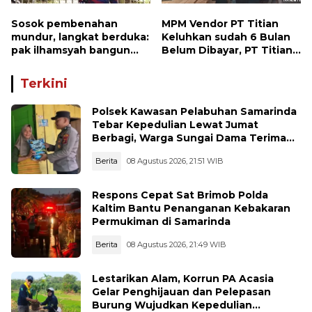
Sosok pembenahan
MPM Vendor PT Titian
mundur, langkat berduka:
Keluhkan sudah 6 Bulan
pak ilhamsyah bangun
Belum Dibayar, PT Titian
ST.MT, jangan tinggalkan
beralasan Invoice Belum
dunia pendidikan kita
di Bayar Pertamina
Terkini
Polsek Kawasan Pelabuhan Samarinda
Tebar Kepedulian Lewat Jumat
Berbagi, Warga Sungai Dama Terima
Bantuan Sosial
Berita
08 Agustus 2026, 21:51 WIB
Respons Cepat Sat Brimob Polda
Kaltim Bantu Penanganan Kebakaran
Permukiman di Samarinda
Berita
08 Agustus 2026, 21:49 WIB
Lestarikan Alam, Korrun PA Acasia
Gelar Penghijauan dan Pelepasan
Burung Wujudkan Kepedulian