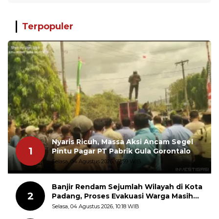
Terpopuler
Nyaris Ricuh, Massa Aksi Ancam Segel
1
Pintu Pagar PT Pabrik Gula Gorontalo
Selasa, 04 Agustus 2026, 07:59 WIB
Banjir Rendam Sejumlah Wilayah di Kota
2
Padang, Proses Evakuasi Warga Masih
Berlangsung
Selasa, 04 Agustus 2026, 10:18 WIB