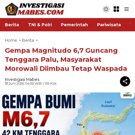
Berita
TNI & Polri
Pemerintah
Pariwisata
V
Home
Berita
Gempa Magnitudo 6,7 Guncang
Tenggara Palu, Masyarakat
Morowali Diimbau Tetap Waspada
Investigasi Mabes
18 Juni 2026, 04:00 WIB
| 155 Klik