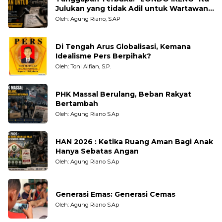
Julukan yang tidak Adil untuk Wartawan,
Pengamat dan LSM
Oleh: Agung Riano, S.AP
Di Tengah Arus Globalisasi, Kemana
Idealisme Pers Berpihak?
Oleh: Toni Alfian, S.P.
PHK Massal Berulang, Beban Rakyat
Bertambah
Oleh: Agung Riano S.Ap
HAN 2026 : Ketika Ruang Aman Bagi Anak
Hanya Sebatas Angan
Oleh: Agung Riano S.Ap
Generasi Emas: Generasi Cemas
Oleh: Agung Riano S.Ap