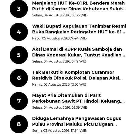
Menjelang HUT Ke-81 RI, Bendera Merah
3
Putih di Kantor Dinas Kehutanan Sulut
Disorot Warga
Selasa, 04 Agustus 2026, 05:36 WIB
Wakil Bupati Kepulauan Tanimbar Resmi
4
Buka Rangkaian Peringatan HUT ke-81
Kemerdekaan RI, ASN Diajak Perkuat
Rabu, 05 Agustus 2026, 07:44 WIB
Semangat Nasionalisme
Aksi Damai di KUPP Kuala Samboja dan
5
Dinas Koperasi Kukar, Tuntut Keadilan
dan Kesempatan Kerja yang Adil
Selasa, 04 Agustus 2026, 01:19 WIB
Tak Berkutik! Komplotan Curanmor
6
Residivis Dibekuk Polisi, Delapan Aksi
Curanmor Di Candipuro Terungkap
Kamis, 06 Agustus 2026, 12:50 WIB
Mayat Pria Ditemukan di Parit
7
Perkebunan Sawit PT Hindoli Keluang,
Polisi Selidiki Penyebab Kematian
Selasa, 04 Agustus 2026, 05:39 WIB
Diduga Lemahnya Pengawasan Gugus
8
Pulau Provinsi Maluku Picu Dugaan
Pungli terhadap Nelayan Bale-Bale di
Senin, 03 Agustus 2026, 17:54 WIB
Perairan Pulau Seira