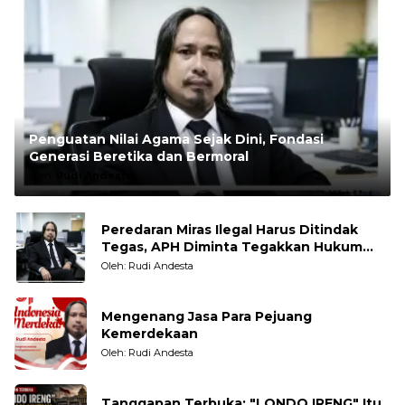
Penguatan Nilai Agama Sejak Dini, Fondasi
Generasi Beretika dan Bermoral
Oleh:
Rudi Andesta
Peredaran Miras Ilegal Harus Ditindak
Tegas, APH Diminta Tegakkan Hukum
Tanpa Pandang Bulu
Oleh: Rudi Andesta
Mengenang Jasa Para Pejuang
Kemerdekaan
Oleh: Rudi Andesta
Tanggapan Terbuka: "LONDO IRENG" Itu