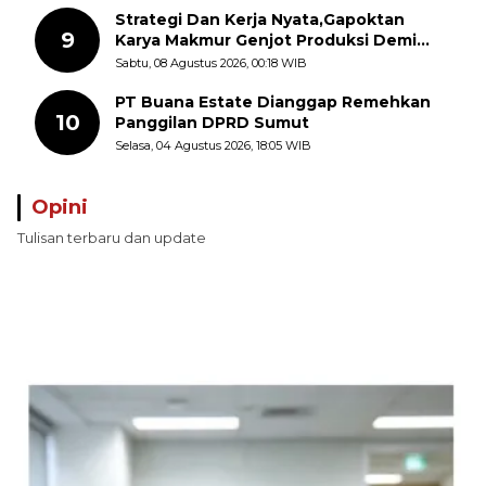
Strategi Dan Kerja Nyata,Gapoktan
9
Karya Makmur Genjot Produksi Demi
Swasembada Pangan
Sabtu, 08 Agustus 2026, 00:18 WIB
PT Buana Estate Dianggap Remehkan
10
Panggilan DPRD Sumut
Selasa, 04 Agustus 2026, 18:05 WIB
Opini
Tulisan terbaru dan update