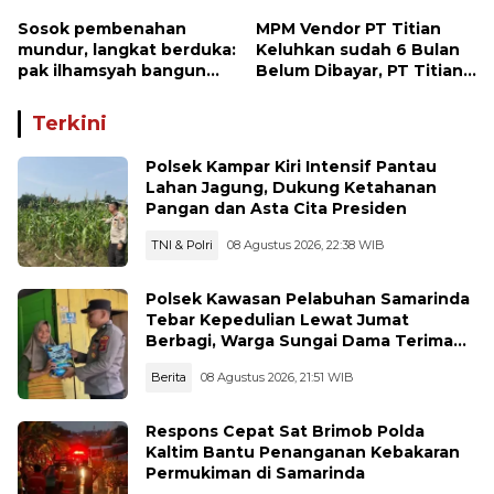
Sosok pembenahan
MPM Vendor PT Titian
mundur, langkat berduka:
Keluhkan sudah 6 Bulan
pak ilhamsyah bangun
Belum Dibayar, PT Titian
ST.MT, jangan tinggalkan
beralasan Invoice Belum
dunia pendidikan kita
di Bayar Pertamina
Terkini
Polsek Kampar Kiri Intensif Pantau
Lahan Jagung, Dukung Ketahanan
Pangan dan Asta Cita Presiden
TNI & Polri
08 Agustus 2026, 22:38 WIB
Polsek Kawasan Pelabuhan Samarinda
Tebar Kepedulian Lewat Jumat
Berbagi, Warga Sungai Dama Terima
Bantuan Sosial
Berita
08 Agustus 2026, 21:51 WIB
Respons Cepat Sat Brimob Polda
Kaltim Bantu Penanganan Kebakaran
Permukiman di Samarinda