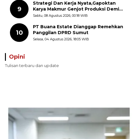
Strategi Dan Kerja Nyata,Gapoktan
9
Karya Makmur Genjot Produksi Demi
Swasembada Pangan
Sabtu, 08 Agustus 2026, 00:18 WIB
PT Buana Estate Dianggap Remehkan
10
Panggilan DPRD Sumut
Selasa, 04 Agustus 2026, 18:05 WIB
Opini
Tulisan terbaru dan update