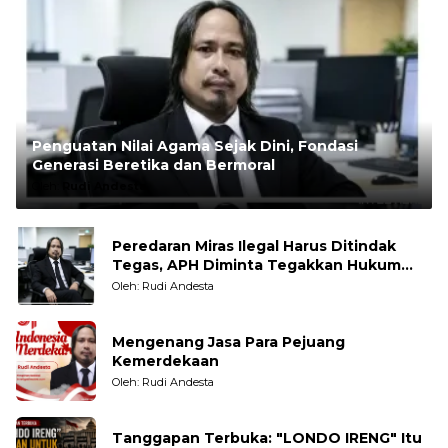
Penguatan Nilai Agama Sejak Dini, Fondasi
Generasi Beretika dan Bermoral
Oleh:
Rudi Andesta
Peredaran Miras Ilegal Harus Ditindak
Tegas, APH Diminta Tegakkan Hukum
Tanpa Pandang Bulu
Oleh: Rudi Andesta
Mengenang Jasa Para Pejuang
Kemerdekaan
Oleh: Rudi Andesta
Tanggapan Terbuka: "LONDO IRENG" Itu