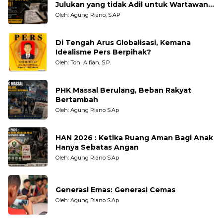
Julukan yang tidak Adil untuk Wartawan,
Pengamat dan LSM
Oleh: Agung Riano, S.AP
Di Tengah Arus Globalisasi, Kemana
Idealisme Pers Berpihak?
Oleh: Toni Alfian, S.P.
PHK Massal Berulang, Beban Rakyat
Bertambah
Oleh: Agung Riano S.Ap
HAN 2026 : Ketika Ruang Aman Bagi Anak
Hanya Sebatas Angan
Oleh: Agung Riano S.Ap
Generasi Emas: Generasi Cemas
Oleh: Agung Riano S.Ap