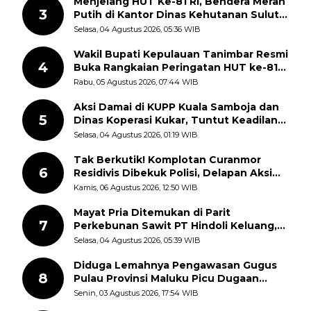
Menjelang HUT Ke-81 RI, Bendera Merah
3
Putih di Kantor Dinas Kehutanan Sulut
Disorot Warga
Selasa, 04 Agustus 2026, 05:36 WIB
Wakil Bupati Kepulauan Tanimbar Resmi
4
Buka Rangkaian Peringatan HUT ke-81
Kemerdekaan RI, ASN Diajak Perkuat
Rabu, 05 Agustus 2026, 07:44 WIB
Semangat Nasionalisme
Aksi Damai di KUPP Kuala Samboja dan
5
Dinas Koperasi Kukar, Tuntut Keadilan
dan Kesempatan Kerja yang Adil
Selasa, 04 Agustus 2026, 01:19 WIB
Tak Berkutik! Komplotan Curanmor
6
Residivis Dibekuk Polisi, Delapan Aksi
Curanmor Di Candipuro Terungkap
Kamis, 06 Agustus 2026, 12:50 WIB
Mayat Pria Ditemukan di Parit
7
Perkebunan Sawit PT Hindoli Keluang,
Polisi Selidiki Penyebab Kematian
Selasa, 04 Agustus 2026, 05:39 WIB
Diduga Lemahnya Pengawasan Gugus
8
Pulau Provinsi Maluku Picu Dugaan
Pungli terhadap Nelayan Bale-Bale di
Senin, 03 Agustus 2026, 17:54 WIB
Perairan Pulau Seira