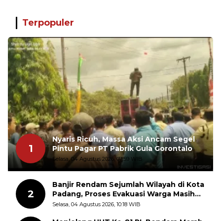
Terpopuler
Nyaris Ricuh, Massa Aksi Ancam Segel
1
Pintu Pagar PT Pabrik Gula Gorontalo
Selasa, 04 Agustus 2026, 07:59 WIB
Banjir Rendam Sejumlah Wilayah di Kota
2
Padang, Proses Evakuasi Warga Masih
Berlangsung
Selasa, 04 Agustus 2026, 10:18 WIB