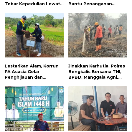
Tebar Kepedulian Lewat
Bantu Penanganan
Jumat Berbagi, Warga
Kebakaran Permukiman di
Sungai Dama Terima
Samarinda
Bantuan Sosial
Lestarikan Alam, Korrun
Jinakkan Karhutla, Polres
PA Acasia Gelar
Bengkalis Bersama TNI,
Penghijauan dan
BPBD, Manggala Agni,
Pelepasan Burung
MPA dan PT TKWL
Wujudkan Kepedulian
Berjibaku di Siak Kecil
Lingkungan
dan Mandau