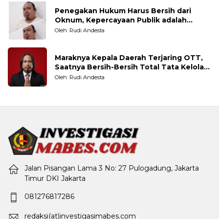
Penegakan Hukum Harus Bersih dari
Oknum, Kepercayaan Publik adalah
Taruhannya
Oleh: Rudi Andesta
Maraknya Kepala Daerah Terjaring OTT,
Saatnya Bersih-Bersih Total Tata Kelola
Pemerintahan
Oleh: Rudi Andesta
Jalan Pisangan Lama 3 No: 27 Pulogadung, Jakarta
Timur DKI Jakarta
081276817286
redaksi(at)investigasimabes.com