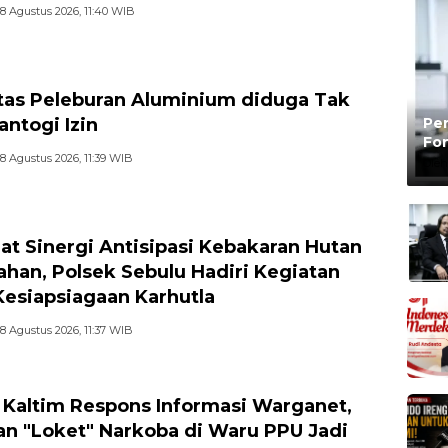
8 Agustus 2026, 11:40 WIB
itas Peleburan Aluminium diduga Tak
Pen
ntogi Izin
Fon
8 Agustus 2026, 11:39 WIB
Be
Oleh
at Sinergi Antisipasi Kebakaran Hutan
ahan, Polsek Sebulu Hadiri Kegiatan
Kesiapsiagaan Karhutla
8 Agustus 2026, 11:37 WIB
 Kaltim Respons Informasi Warganet,
n "Loket" Narkoba di Waru PPU Jadi