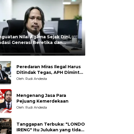
guatan Nilai Agama Sejak Dini,
dasi Generasi Beretika dan
rmoral
:
Rudi Andesta
Peredaran Miras Ilegal Harus
Ditindak Tegas, APH Diminta
Tegakkan Hukum Tanpa
Oleh: Rudi Andesta
Pandang Bulu
Mengenang Jasa Para
Pejuang Kemerdekaan
Oleh: Rudi Andesta
Tanggapan Terbuka: "LONDO
IRENG" Itu Julukan yang tidak