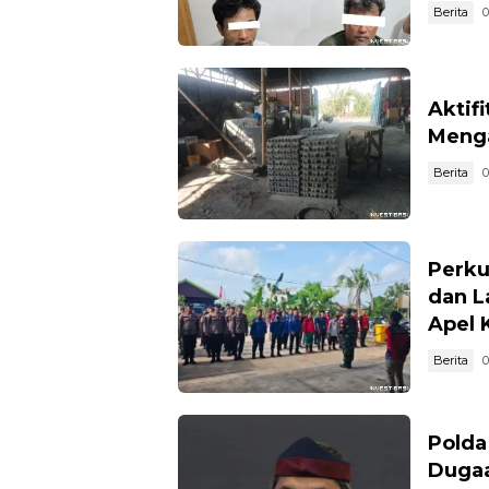
Berita
0
Aktif
Menga
Berita
0
Perku
dan L
Apel 
Berita
0
Polda
Dugaa