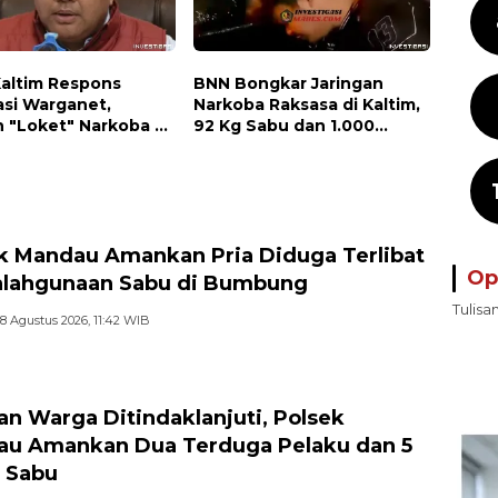
Kaltim Respons
BNN Bongkar Jaringan
asi Warganet,
Narkoba Raksasa di Kaltim,
 "Loket" Narkoba di
92 Kg Sabu dan 1.000
PU Jadi Perhatian
Cartridge Vape Etomidate
Disita
k Mandau Amankan Pria Diduga Terlibat
Op
lahgunaan Sabu di Bumbung
Tulisa
8 Agustus 2026, 11:42 WIB
an Warga Ditindaklanjuti, Polsek
u Amankan Dua Terduga Pelaku dan 5
 Sabu