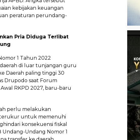
lanja APBD. Angka tersebut
uaian kebijakan keuangan
tuan peraturan perundang-
kan Pria Diduga Terlibat
bung
Nomor 1 Tahun 2022
daerah di luar tunjangan guru
ke Daerah paling tinggi 30
elas Drupodo saat Forum
n Awal RKPD 2027, baru-baru
ah perlu melakukan
n terukur untuk memenuhi
hindari konsekuensi fiskal
148 Undang-Undang Nomor 1
a transfer ke daerah.