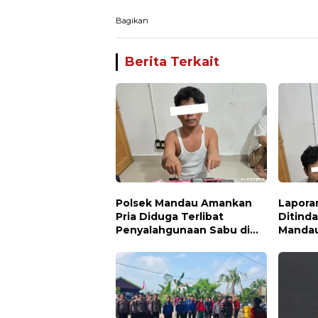
Bagikan
Berita Terkait
Polsek Mandau Amankan
Lapora
Pria Diduga Terlibat
Ditinda
Penyalahgunaan Sabu di
Manda
Bumbung
Terdug
Paket 