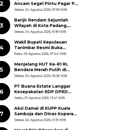
2
Ancam Segel Pintu Pagar PT
Pabrik Gula Gorontalo
Selasa, 04 Agustus 2026, 07:59 WIB
Banjir Rendam Sejumlah
3
Wilayah di Kota Padang,
Proses Evakuasi Warga
Selasa, 04 Agustus 2026, 10:18 WIB
Masih Berlangsung
Wakil Bupati Kepulauan
4
Tanimbar Resmi Buka
Rangkaian Peringatan HUT
Rabu, 05 Agustus 2026, 07:44 WIB
ke-81 Kemerdekaan RI, ASN
Diajak Perkuat Semangat
Menjelang HUT Ke-81 RI,
5
Nasionalisme
Bendera Merah Putih di
Kantor Dinas Kehutanan
Selasa, 04 Agustus 2026, 05:36 WIB
Sulut Disorot Warga
PT Buana Estate Langgar
6
Kesepakatan RDP DPRD
Sumut: Pasang Pilar Tapal
Sabtu, 01 Agustus 2026, 13:41 WIB
Batas Sepihak Tanpa
Libatkan Masyarakat
Aksi Damai di KUPP Kuala
7
Samboja dan Dinas Koperasi
Kukar, Tuntut Keadilan dan
Selasa, 04 Agustus 2026, 01:19 WIB
Kesempatan Kerja yang Adil