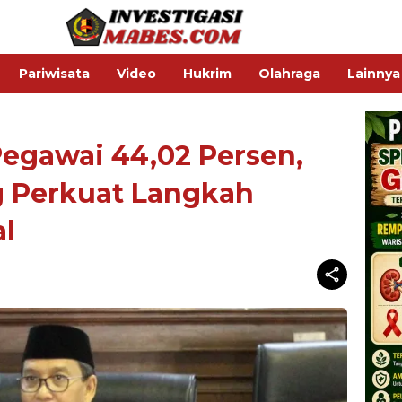
Pariwisata
Video
Hukrim
Olahraga
Lainnya
Pegawai 44,02 Persen,
Perkuat Langkah
al