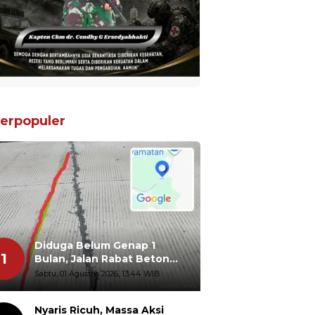
erpopuler
Diduga Belum Genap 1
1
Bulan, Jalan Rabat Beton
Gidanglo - Guwosobokerto
Sabtu, 01 Agustus 2026, 13:44 WIB
Sudah Pecah
Nyaris Ricuh, Massa Aksi