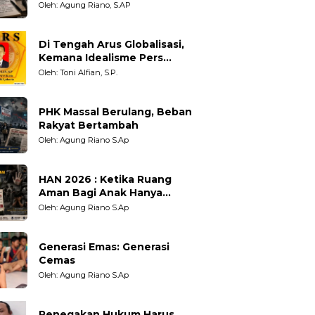
Adil untuk Wartawan,
Oleh: Agung Riano, S.AP
Pengamat dan LSM
Di Tengah Arus Globalisasi,
Kemana Idealisme Pers
Berpihak?
Oleh: Toni Alfian, S.P.
PHK Massal Berulang, Beban
Rakyat Bertambah
Oleh: Agung Riano S.Ap
HAN 2026 : Ketika Ruang
Aman Bagi Anak Hanya
Sebatas Angan
Oleh: Agung Riano S.Ap
Generasi Emas: Generasi
Cemas
Oleh: Agung Riano S.Ap
Penegakan Hukum Harus