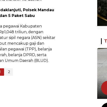
daklanjuti, Polsek Mandau
dan 5 Paket Sabu
ja pegawai Kabupaten
Rp1,048 triliun, dengan
ur sipil negara (ASN) sekitar
T
sebut mencakup gaji dan
lan pegawai (TPP), belanja
rah, belanja DPRD, serta
nan Umum Daerah (BLUD).
1
2