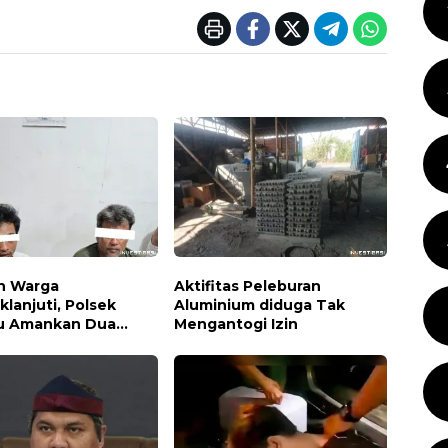
n Warga
Aktifitas Peleburan
klanjuti, Polsek
Aluminium diduga Tak
u Amankan Dua
Mengantogi Izin
a Pelaku dan 5
Sabu