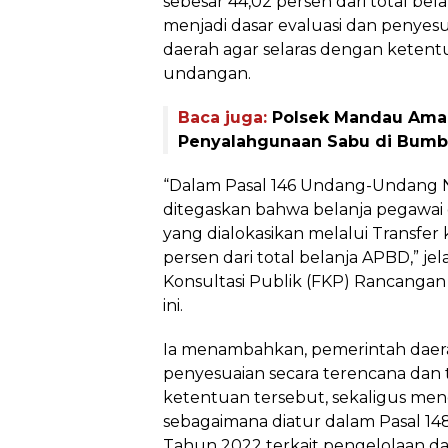
sebesar 44,02 persen dari total be
menjadi dasar evaluasi dan penyes
daerah agar selaras dengan keten
undangan.
Baca juga:
Polsek Mandau Aman
Penyalahgunaan Sabu di Bum
“Dalam Pasal 146 Undang-Undang 
ditegaskan bahwa belanja pegawai 
yang dialokasikan melalui Transfer 
persen dari total belanja APBD,” j
Konsultasi Publik (FKP) Rancanga
ini.
Ia menambahkan, pemerintah daer
penyesuaian secara terencana da
ketentuan tersebut, sekaligus meng
sebagaimana diatur dalam Pasal 
Tahun 2022 terkait pengelolaan dan