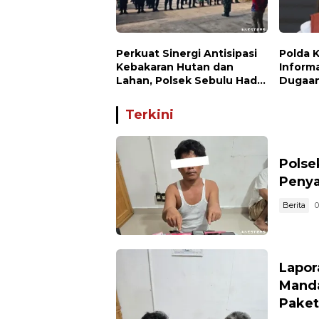
Perkuat Sinergi Antisipasi
Polda 
Kebakaran Hutan dan
Inform
Lahan, Polsek Sebulu Hadiri
Dugaan
Kegiatan Apel
Waru P
Kesiapsiagaan Karhutla
Terkini
Polse
Penya
Berita
0
Lapor
Manda
Paket