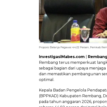
Proporsi Belanja Pegawai 44,02 Persen, Pemkab Re
InvestigasiMabes.com
|
Remban
Rembang terus memperkuat langka
sebagai bagian dari upaya menjaga 
dan memastikan pembangunan sert
optimal.
Kepala Badan Pengelola Pendapata
(BPPKAD) Kabupaten Rembang, D
pada tahun anggaran 2026, propors