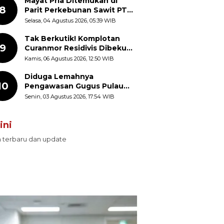
Mayat Pria Ditemukan di
8
Parit Perkebunan Sawit PT
Hindoli Keluang, Polisi
Selasa, 04 Agustus 2026, 05:39 WIB
Selidiki Penyebab Kematian
Tak Berkutik! Komplotan
9
Curanmor Residivis Dibekuk
Polisi, Delapan Aksi
Kamis, 06 Agustus 2026, 12:50 WIB
Curanmor Di Candipuro
Terungkap
Diduga Lemahnya
10
Pengawasan Gugus Pulau
Provinsi Maluku Picu Dugaan
Senin, 03 Agustus 2026, 17:54 WIB
Pungli terhadap Nelayan
Bale-Bale di Perairan Pulau
ini
Seira
n terbaru dan update