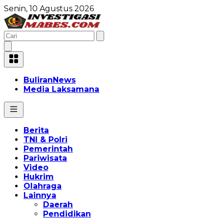
Senin, 10 Agustus 2026
BuliranNews
Media Laksamana
Berita
TNI & Polri
Pemerintah
Pariwisata
Video
Hukrim
Olahraga
Lainnya
Daerah
Pendidikan