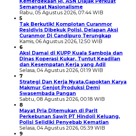
Kemerdekaan RI, ASN Diajak Perkuat
Semangat Nasionalisme
Rabu, 05 Agustus 2026, 07:44 WIB
5
Tak Berkutik! Komplotan Curanmor
Residivis Dibekuk Polisi, Delapan Aksi
Curanmor Di Candipuro Terungkap
Kamis, 06 Agustus 2026, 12:50 WIB
6
Aksi Damai di KUPP Kuala Samboja dan
Dinas Koperasi Kukar, Tuntut Keadilan
dan Kesempatan Kerja yang Adil
Selasa, 04 Agustus 2026, 01:19 WIB
7
Strategi Dan Kerja Nyata,Gapoktan Karya
Makmur Genjot Produksi Demi
Swasembada Pangan
Sabtu, 08 Agustus 2026, 00:18 WIB
8
Mayat Pria Ditemukan di Parit
Perkebunan Sawit PT Hindoli Keluang,
Polisi Selidiki Penyebab Kematian
Selasa, 04 Agustus 2026, 05:39 WIB
9