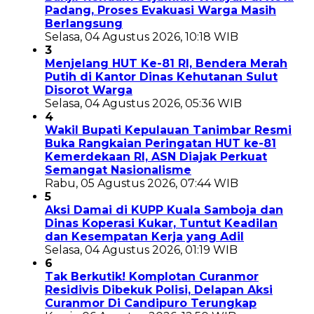
Padang, Proses Evakuasi Warga Masih
Berlangsung
Selasa, 04 Agustus 2026, 10:18 WIB
3
Menjelang HUT Ke-81 RI, Bendera Merah
Putih di Kantor Dinas Kehutanan Sulut
Disorot Warga
Selasa, 04 Agustus 2026, 05:36 WIB
4
Wakil Bupati Kepulauan Tanimbar Resmi
Buka Rangkaian Peringatan HUT ke-81
Kemerdekaan RI, ASN Diajak Perkuat
Semangat Nasionalisme
Rabu, 05 Agustus 2026, 07:44 WIB
5
Aksi Damai di KUPP Kuala Samboja dan
Dinas Koperasi Kukar, Tuntut Keadilan
dan Kesempatan Kerja yang Adil
Selasa, 04 Agustus 2026, 01:19 WIB
6
Tak Berkutik! Komplotan Curanmor
Residivis Dibekuk Polisi, Delapan Aksi
Curanmor Di Candipuro Terungkap