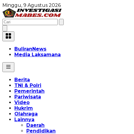
Minggu, 9 Agustus 2026
BuliranNews
Media Laksamana
Berita
TNI & Polri
Pemerintah
Pariwisata
Video
Hukrim
Olahraga
Lainnya
Daerah
Pendidikan