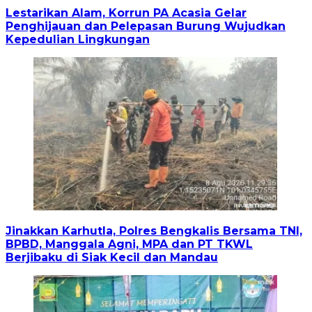
Lestarikan Alam, Korrun PA Acasia Gelar
Penghijauan dan Pelepasan Burung Wujudkan
Kepedulian Lingkungan
Jinakkan Karhutla, Polres Bengkalis Bersama TNI,
BPBD, Manggala Agni, MPA dan PT TKWL
Berjibaku di Siak Kecil dan Mandau