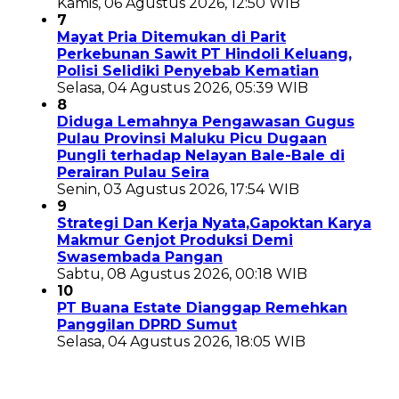
Kamis, 06 Agustus 2026, 12:50 WIB
7
Mayat Pria Ditemukan di Parit
Perkebunan Sawit PT Hindoli Keluang,
Polisi Selidiki Penyebab Kematian
Selasa, 04 Agustus 2026, 05:39 WIB
8
Diduga Lemahnya Pengawasan Gugus
Pulau Provinsi Maluku Picu Dugaan
Pungli terhadap Nelayan Bale-Bale di
Perairan Pulau Seira
Senin, 03 Agustus 2026, 17:54 WIB
9
Strategi Dan Kerja Nyata,Gapoktan Karya
Makmur Genjot Produksi Demi
Swasembada Pangan
Sabtu, 08 Agustus 2026, 00:18 WIB
10
PT Buana Estate Dianggap Remehkan
Panggilan DPRD Sumut
Selasa, 04 Agustus 2026, 18:05 WIB