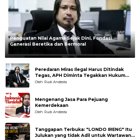
Penguatan Nilai Agama Sejak Dini, Fondasi
Generasi Beretika dan Bermoral
Oleh:
Rudi Andesta
Peredaran Miras Ilegal Harus Ditindak
Tegas, APH Diminta Tegakkan Hukum
Tanpa Pandang Bulu
Oleh: Rudi Andesta
Mengenang Jasa Para Pejuang
Kemerdekaan
Oleh: Rudi Andesta
Tanggapan Terbuka: "LONDO IRENG" Itu
Julukan yang tidak Adil untuk Wartawan,