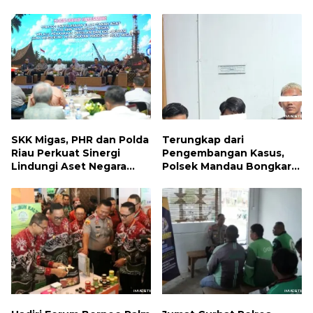
Betuah Kecamatan
Iklim dan Lindungi
Mandau Tahun 2026
Keanekaragaman Hayati
SKK Migas, PHR dan Polda
Terungkap dari
Riau Perkuat Sinergi
Pengembangan Kasus,
Lindungi Aset Negara
Polsek Mandau Bongkar
demi Menjaga Ketahanan
Peredaran Sabu dan
Energi Nasional
Ekstasi di Air Jamban,
Tiga Pelaku Diamankan