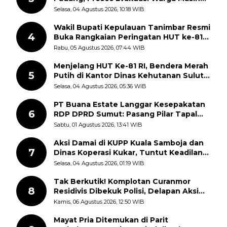
Berlangsung
Selasa, 04 Agustus 2026, 10:18 WIB
Wakil Bupati Kepulauan Tanimbar Resmi
4
Buka Rangkaian Peringatan HUT ke-81
Kemerdekaan RI, ASN Diajak Perkuat
Rabu, 05 Agustus 2026, 07:44 WIB
Semangat Nasionalisme
Menjelang HUT Ke-81 RI, Bendera Merah
5
Putih di Kantor Dinas Kehutanan Sulut
Disorot Warga
Selasa, 04 Agustus 2026, 05:36 WIB
PT Buana Estate Langgar Kesepakatan
6
RDP DPRD Sumut: Pasang Pilar Tapal
Batas Sepihak Tanpa Libatkan
Sabtu, 01 Agustus 2026, 13:41 WIB
Masyarakat
Aksi Damai di KUPP Kuala Samboja dan
7
Dinas Koperasi Kukar, Tuntut Keadilan
dan Kesempatan Kerja yang Adil
Selasa, 04 Agustus 2026, 01:19 WIB
Tak Berkutik! Komplotan Curanmor
8
Residivis Dibekuk Polisi, Delapan Aksi
Curanmor Di Candipuro Terungkap
Kamis, 06 Agustus 2026, 12:50 WIB
Mayat Pria Ditemukan di Parit