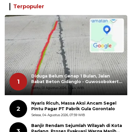
Terpopuler
Diduga Belum Genap 1 Bulan, Jalan
1
Rabat Beton Gidanglo - Guwosobokerto
Sudah Pecah
Sabtu, 01 Agustus 2026, 13:44 WIB
Nyaris Ricuh, Massa Aksi Ancam Segel
2
Pintu Pagar PT Pabrik Gula Gorontalo
Selasa, 04 Agustus 2026, 07:59 WIB
Banjir Rendam Sejumlah Wilayah di Kota
3
Padang, Proses Evakuasi Warga Masih