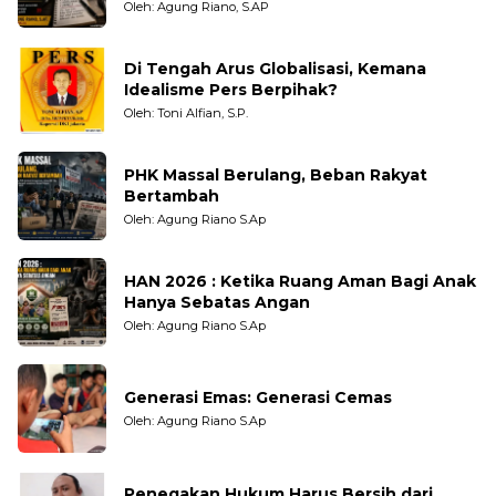
Pengamat dan LSM
Oleh: Agung Riano, S.AP
Di Tengah Arus Globalisasi, Kemana
Idealisme Pers Berpihak?
Oleh: Toni Alfian, S.P.
PHK Massal Berulang, Beban Rakyat
Bertambah
Oleh: Agung Riano S.Ap
HAN 2026 : Ketika Ruang Aman Bagi Anak
Hanya Sebatas Angan
Oleh: Agung Riano S.Ap
Generasi Emas: Generasi Cemas
Oleh: Agung Riano S.Ap
Penegakan Hukum Harus Bersih dari