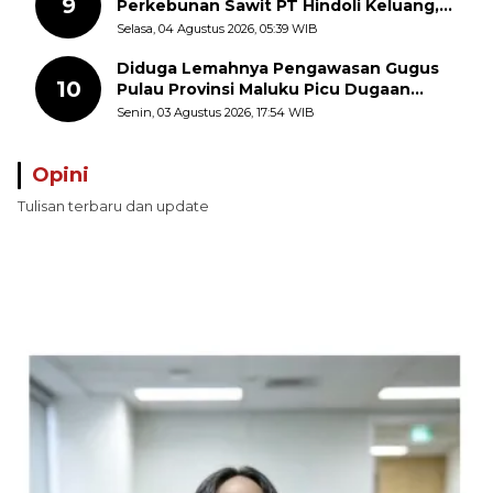
9
Perkebunan Sawit PT Hindoli Keluang,
Polisi Selidiki Penyebab Kematian
Selasa, 04 Agustus 2026, 05:39 WIB
Diduga Lemahnya Pengawasan Gugus
10
Pulau Provinsi Maluku Picu Dugaan
Pungli terhadap Nelayan Bale-Bale di
Senin, 03 Agustus 2026, 17:54 WIB
Perairan Pulau Seira
Opini
Tulisan terbaru dan update