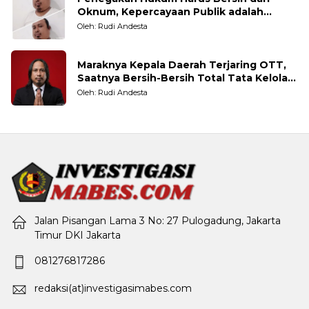
Oknum, Kepercayaan Publik adalah
Taruhannya
Oleh: Rudi Andesta
Maraknya Kepala Daerah Terjaring OTT,
Saatnya Bersih-Bersih Total Tata Kelola
Pemerintahan
Oleh: Rudi Andesta
Jalan Pisangan Lama 3 No: 27 Pulogadung, Jakarta
Timur DKI Jakarta
081276817286
redaksi(at)investigasimabes.com