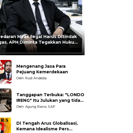
edaran Miras Ilegal Harus Ditindak
gas, APH Diminta Tegakkan Hukum
npa Pandang Bulu
:
Rudi Andesta
Mengenang Jasa Para
Pejuang Kemerdekaan
Oleh: Rudi Andesta
Tanggapan Terbuka: "LONDO
IRENG" Itu Julukan yang tidak
Adil untuk Wartawan,
Oleh: Agung Riano, S.AP
Pengamat dan LSM
Di Tengah Arus Globalisasi,
Kemana Idealisme Pers