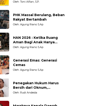
Berpihak?
Oleh: Toni Alfian, S.P.
PHK Massal Berulang, Beban
Rakyat Bertambah
Oleh: Agung Riano S.Ap
HAN 2026 : Ketika Ruang
Aman Bagi Anak Hanya
Sebatas Angan
Oleh: Agung Riano S.Ap
Generasi Emas: Generasi
Cemas
Oleh: Agung Riano S.Ap
Penegakan Hukum Harus
Bersih dari Oknum,
Kepercayaan Publik adalah
Oleh: Rudi Andesta
Taruhannya
Maraknya Kepala Daerah