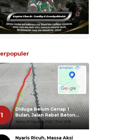
erpopuler
Diduga Belum Genap 1
1
Bulan, Jalan Rabat Beton
Gidanglo - Guwosobokerto
Sabtu, 01 Agustus 2026, 13:44 WIB
Sudah Pecah
Nyaris Ricuh, Massa Aksi