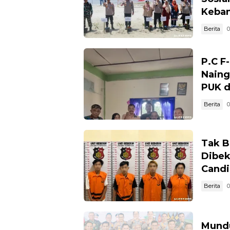
Keban
Berita
0
P.C F
Naing
PUK d
Berita
0
Tak B
Dibek
Candi
Berita
0
Mundu