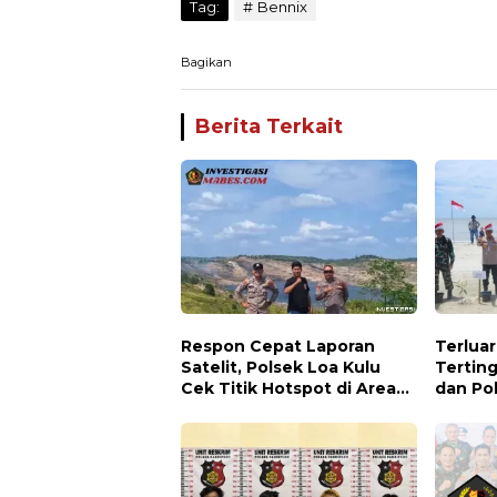
Tag:
Bennix
Bagikan
Berita Terkait
Respon Cepat Laporan
Terluar
Satelit, Polsek Loa Kulu
Terting
Cek Titik Hotspot di Area
dan Po
PT AJP Desa Jongkang
Hadirka
Keseha
Dialog
Rupat