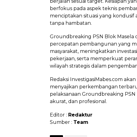
berjalan sesuai target. Kesiapan ya
berfokus pada aspek teknis pemban
menciptakan situasi yang kondusif 
tanpa hambatan.
Groundbreaking PSN Blok Masela d
percepatan pembangunan yang me
masyarakat, meningkatkan investa
pekerjaan, serta memperkuat peran
wilayah strategis dalam pengemban
Redaksi InvestigasiMabes.com aka
menyajikan perkembangan terbaru 
pelaksanaan Groundbreaking PSN B
akurat, dan profesional.
Editor :
Redaktur
Sumber :
Team