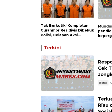
Tak Berkutik! Komplotan
Mundur
Curanmor Residivis Dibekuk
pendid
Polisi, Delapan Aksi
keperg
Curanmor Di Candipuro
disaya
Terungkap
untuk 
Terkini
Respo
Cek T
Jong
Berita
0
Terlua
Riau 
Sosia