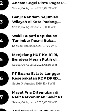
2
Ancam Segel Pintu Pagar PT
Pabrik Gula Gorontalo
Selasa, 04 Agustus 2026, 07:59 WIB
Banjir Rendam Sejumlah
3
Wilayah di Kota Padang,
Proses Evakuasi Warga
Selasa, 04 Agustus 2026, 10:18 WIB
Masih Berlangsung
Wakil Bupati Kepulauan
4
Tanimbar Resmi Buka
Rangkaian Peringatan HUT
Rabu, 05 Agustus 2026, 07:44 WIB
ke-81 Kemerdekaan RI, ASN
Diajak Perkuat Semangat
Menjelang HUT Ke-81 RI,
5
Nasionalisme
Bendera Merah Putih di
Kantor Dinas Kehutanan
Selasa, 04 Agustus 2026, 05:36 WIB
Sulut Disorot Warga
PT Buana Estate Langgar
6
Kesepakatan RDP DPRD
Sumut: Pasang Pilar Tapal
Sabtu, 01 Agustus 2026, 13:41 WIB
Batas Sepihak Tanpa
Libatkan Masyarakat
Mayat Pria Ditemukan di
7
Parit Perkebunan Sawit PT
Hindoli Keluang, Polisi
Selasa, 04 Agustus 2026, 05:39 WIB
Selidiki Penyebab Kematian