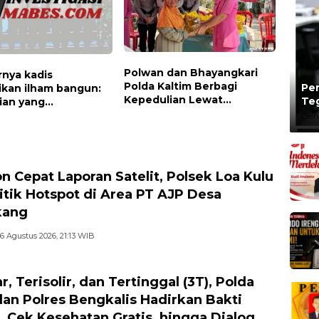
Polwan dan Bhayangkari
nya kadis
Polda Kaltim Berbagi
Per
ikan ilham bangun:
Kepedulian Lewat
Te
ian yang
Penyaluran Bantuan Sosial
Ta
ngkan, panggilan
Oleh
kepada Warga
kembali berbenah
n Cepat Laporan Satelit, Polsek Loa Kulu
itik Hotspot di Area PT AJP Desa
kang
6 Agustus 2026, 21:13 WIB
r, Terisolir, dan Tertinggal (3T), Polda
dan Polres Bengkalis Hadirkan Bakti
l, Cek Kesehatan Gratis, hingga Dialog