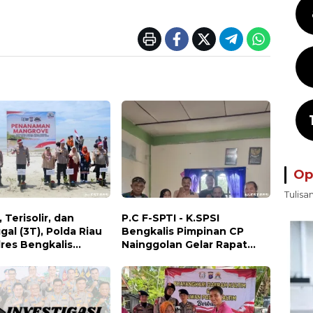
Op
Tulisa
, Terisolir, dan
P.C F-SPTI - K.SPSI
gal (3T), Polda Riau
Bengkalis Pimpinan CP
lres Bengkalis
Nainggolan Gelar Rapat
n Bakti Sosial, Cek
Koordinasi Bersama PUK
tan Gratis, hingga
dan Ranting Khusus
 Kebangsaan di