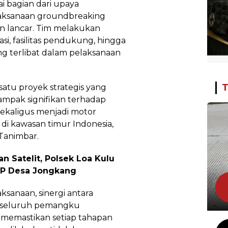
i bagian dari upaya
laksanaan groundbreaking
an lancar. Tim melakukan
i, fasilitas pendukung, hingga
g terlibat dalam pelaksanaan
T
atu proyek strategis yang
pak signifikan terhadap
sekaligus menjadi motor
i kawasan timur Indonesia,
Tanimbar.
n Satelit, Polsek Loa Kulu
AJP Desa Jongkang
sanaan, sinergi antara
n seluruh pemangku
 memastikan setiap tahapan