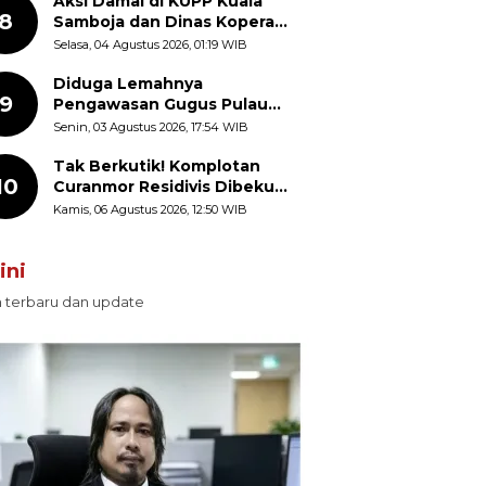
Aksi Damai di KUPP Kuala
8
Samboja dan Dinas Koperasi
Kukar, Tuntut Keadilan dan
Selasa, 04 Agustus 2026, 01:19 WIB
Kesempatan Kerja yang Adil
Diduga Lemahnya
9
Pengawasan Gugus Pulau
Provinsi Maluku Picu Dugaan
Senin, 03 Agustus 2026, 17:54 WIB
Pungli terhadap Nelayan
Bale-Bale di Perairan Pulau
Tak Berkutik! Komplotan
10
Seira
Curanmor Residivis Dibekuk
Polisi, Delapan Aksi
Kamis, 06 Agustus 2026, 12:50 WIB
Curanmor Di Candipuro
Terungkap
ini
n terbaru dan update