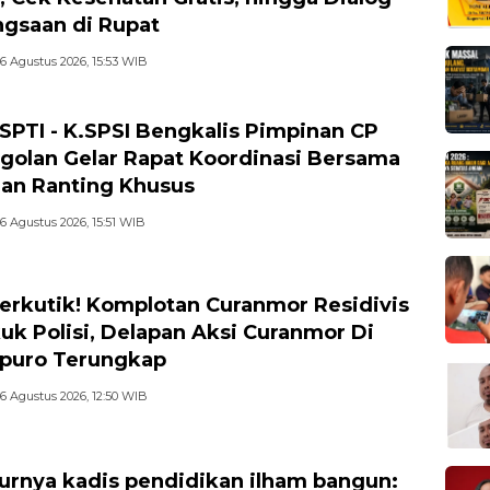
gsaan di Rupat
6 Agustus 2026, 15:53 WIB
-SPTI - K.SPSI Bengkalis Pimpinan CP
golan Gelar Rapat Koordinasi Bersama
an Ranting Khusus
6 Agustus 2026, 15:51 WIB
erkutik! Komplotan Curanmor Residivis
uk Polisi, Delapan Aksi Curanmor Di
puro Terungkap
6 Agustus 2026, 12:50 WIB
rnya kadis pendidikan ilham bangun: