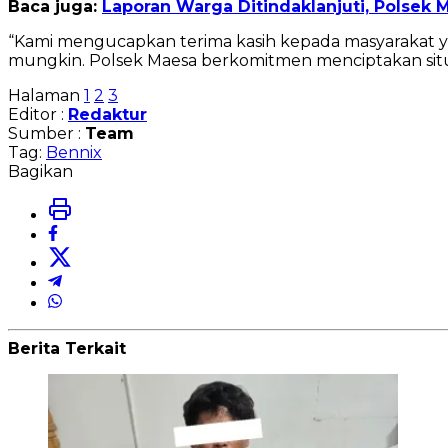
Baca juga:
Laporan Warga Ditindaklanjuti, Polse
“Kami mengucapkan terima kasih kepada masyarakat ya
mungkin. Polsek Maesa berkomitmen menciptakan situas
Halaman
1
2
3
Editor :
Redaktur
Sumber :
Team
Tag:
Bennix
Bagikan
Berita Terkait