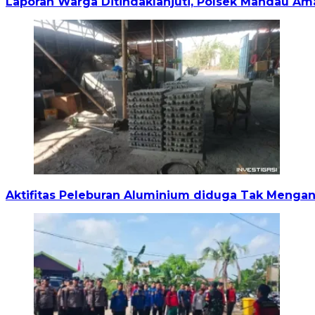
Laporan Warga Ditindaklanjuti, Polsek Mandau A
Aktifitas Peleburan Aluminium diduga Tak Mengant