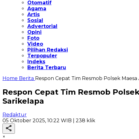
Otomatif
Agama
Artis
Sosial
Advertorial
Opini
Foto
Video
Pilihan Redaksi
Terpopuler
Indeks
Berita Terbaru
Home
Berita
Respon Cepat Tim Resmob Polsek Maesa A
Respon Cepat Tim Resmob Polsek
Sarikelapa
Redaktur
05 Oktober 2025, 10:22 WIB
| 238 klik
×