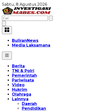
Sabtu, 8 Agustus 2026
BuliranNews
Media Laksamana
Berita
TNI & Polri
Pemerintah
Pariwisata
Video
Hukrim
Olahraga
Lainnya
Daerah
Pendidikan