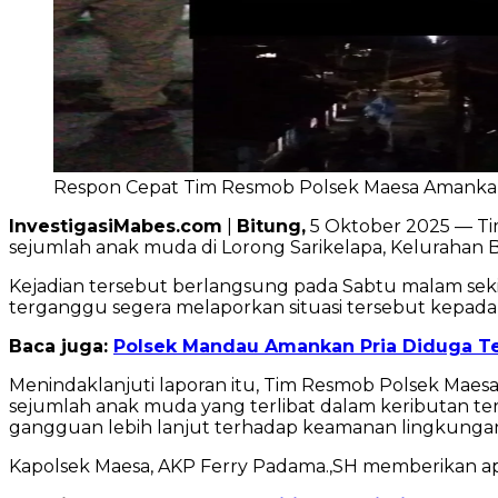
Respon Cepat Tim Resmob Polsek Maesa Amankan 
InvestigasiMabes.com
|
Bitung,
5 Oktober 2025 — Ti
sejumlah anak muda di Lorong Sarikelapa, Kelurahan B
Kejadian tersebut berlangsung pada Sabtu malam seki
terganggu segera melaporkan situasi tersebut kepada 
Baca juga:
Polsek Mandau Amankan Pria Diduga T
Menindaklanjuti laporan itu, Tim Resmob Polsek Ma
sejumlah anak muda yang terlibat dalam keributan ter
gangguan lebih lanjut terhadap keamanan lingkunga
Kapolsek Maesa, AKP Ferry Padama.,SH memberikan apr