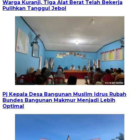
Warga Kuranji, Tiga Alat Berat Telah Bekerja
Pulihkan Tanggul Jebol
Pj Kepala Desa Bangunan Muslim Idrus Rubah
Bundes Bangunan Makmur Menjadi Lebih
Optimal