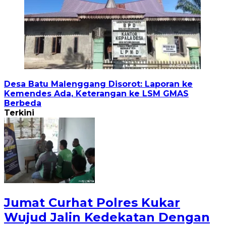
Desa Batu Malenggang Disorot: Laporan ke
Kemendes Ada, Keterangan ke LSM GMAS
Berbeda
Terkini
Jumat Curhat Polres Kukar
Wujud Jalin Kedekatan Dengan