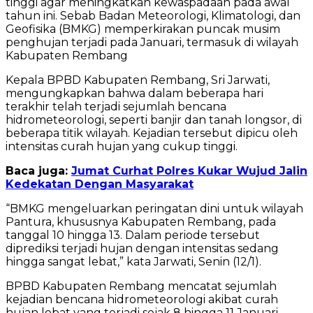
tinggi agar meningkatkan kewaspadaan pada awal
tahun ini. Sebab Badan Meteorologi, Klimatologi, dan
Geofisika (BMKG) memperkirakan puncak musim
penghujan terjadi pada Januari, termasuk di wilayah
Kabupaten Rembang
Kepala BPBD Kabupaten Rembang, Sri Jarwati,
mengungkapkan bahwa dalam beberapa hari
terakhir telah terjadi sejumlah bencana
hidrometeorologi, seperti banjir dan tanah longsor, di
beberapa titik wilayah. Kejadian tersebut dipicu oleh
intensitas curah hujan yang cukup tinggi.
Baca juga:
Jumat Curhat Polres Kukar Wujud Jalin
Kedekatan Dengan Masyarakat
“BMKG mengeluarkan peringatan dini untuk wilayah
Pantura, khususnya Kabupaten Rembang, pada
tanggal 10 hingga 13. Dalam periode tersebut
diprediksi terjadi hujan dengan intensitas sedang
hingga sangat lebat,” kata Jarwati, Senin (12/1).
BPBD Kabupaten Rembang mencatat sejumlah
kejadian bencana hidrometeorologi akibat curah
hujan lebat yang terjadi sejak 8 hingga 11 Januari