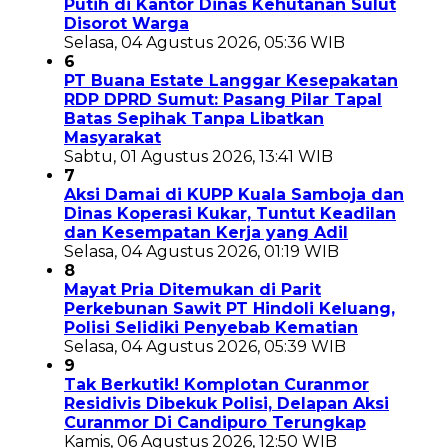
Putih di Kantor Dinas Kehutanan Sulut
Disorot Warga
Selasa, 04 Agustus 2026, 05:36 WIB
6
PT Buana Estate Langgar Kesepakatan
RDP DPRD Sumut: Pasang Pilar Tapal
Batas Sepihak Tanpa Libatkan
Masyarakat
Sabtu, 01 Agustus 2026, 13:41 WIB
7
Aksi Damai di KUPP Kuala Samboja dan
Dinas Koperasi Kukar, Tuntut Keadilan
dan Kesempatan Kerja yang Adil
Selasa, 04 Agustus 2026, 01:19 WIB
8
Mayat Pria Ditemukan di Parit
Perkebunan Sawit PT Hindoli Keluang,
Polisi Selidiki Penyebab Kematian
Selasa, 04 Agustus 2026, 05:39 WIB
9
Tak Berkutik! Komplotan Curanmor
Residivis Dibekuk Polisi, Delapan Aksi
Curanmor Di Candipuro Terungkap
Kamis, 06 Agustus 2026, 12:50 WIB