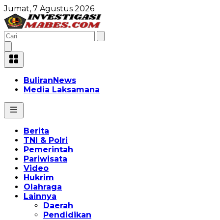
Jumat, 7 Agustus 2026
BuliranNews
Media Laksamana
Berita
TNI & Polri
Pemerintah
Pariwisata
Video
Hukrim
Olahraga
Lainnya
Daerah
Pendidikan