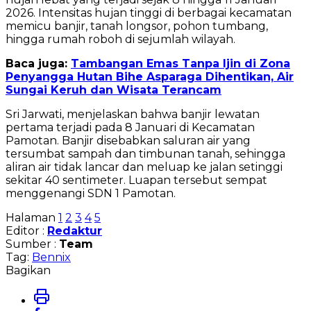
2026. Intensitas hujan tinggi di berbagai kecamatan
memicu banjir, tanah longsor, pohon tumbang,
hingga rumah roboh di sejumlah wilayah.
Baca juga:
Tambangan Emas Tanpa Ijin di Zona
Penyangga Hutan Bihe Asparaga Dihentikan, Air
Sungai Keruh dan Wisata Terancam
Sri Jarwati, menjelaskan bahwa banjir lewatan
pertama terjadi pada 8 Januari di Kecamatan
Pamotan. Banjir disebabkan saluran air yang
tersumbat sampah dan timbunan tanah, sehingga
aliran air tidak lancar dan meluap ke jalan setinggi
sekitar 40 sentimeter. Luapan tersebut sempat
menggenangi SDN 1 Pamotan.
Halaman
1
2
3
4
5
Editor :
Redaktur
Sumber :
Team
Tag:
Bennix
Bagikan