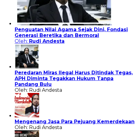
Penguatan Nilai Agama Sejak Dini, Fondasi
Generasi Beretika dan Bermoral
Oleh:
Rudi Andesta
Peredaran Miras Ilegal Harus Ditindak Tegas,
APH Diminta Tegakkan Hukum Tanpa
Pandang Bulu
Oleh: Rudi Andesta
Mengenang Jasa Para Pejuang Kemerdekaan
Oleh: Rudi Andesta