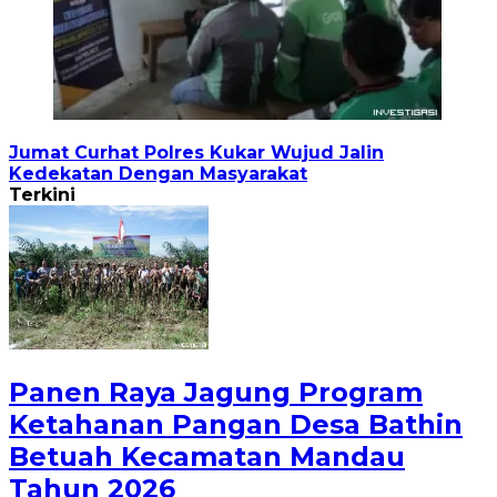
Jumat Curhat Polres Kukar Wujud Jalin
Kedekatan Dengan Masyarakat
Terkini
Panen Raya Jagung Program
Ketahanan Pangan Desa Bathin
Betuah Kecamatan Mandau
Tahun 2026