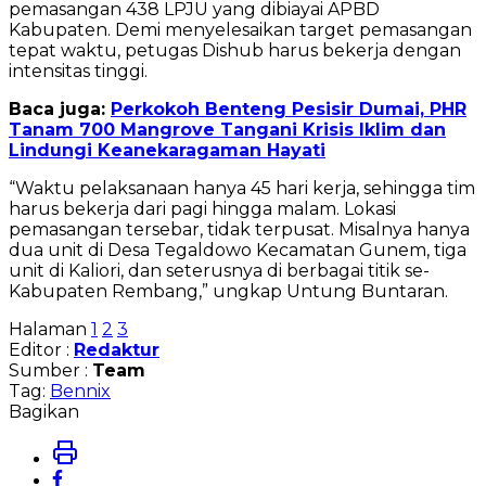
pemasangan 438 LPJU yang dibiayai APBD
Kabupaten. Demi menyelesaikan target pemasangan
tepat waktu, petugas Dishub harus bekerja dengan
intensitas tinggi.
Baca juga:
Perkokoh Benteng Pesisir Dumai, PHR
Tanam 700 Mangrove Tangani Krisis Iklim dan
Lindungi Keanekaragaman Hayati
“Waktu pelaksanaan hanya 45 hari kerja, sehingga tim
harus bekerja dari pagi hingga malam. Lokasi
pemasangan tersebar, tidak terpusat. Misalnya hanya
dua unit di Desa Tegaldowo Kecamatan Gunem, tiga
unit di Kaliori, dan seterusnya di berbagai titik se-
Kabupaten Rembang,” ungkap Untung Buntaran.
Halaman
1
2
3
Editor :
Redaktur
Sumber :
Team
Tag:
Bennix
Bagikan