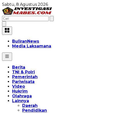
Sabtu, 8 Agustus 2026
BuliranNews
Media Laksamana
Berita
TNI & Polri
Pemerintah
Pariwisata
Video
Hukrim
Olahraga
Lainnya
Daerah
Pendidikan