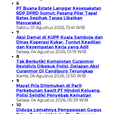
6
PT Buana Estate Langgar Kesepakatan
RDP DPRD Sumut: Pasang Pilar Tapal
Batas Sepihak Tanpa Libatkan
Masyarakat
Sabtu, 01 Agustus 2026, 13:41 WIB
7
Aksi Damai di KUPP Kuala Samboja dan
Dinas Koperasi Kukar, Tuntut Keadilan
dan Kesempatan Kerja yang Adil
Selasa, 04 Agustus 2026, 01:19 WIB
8
Tak Berkutik! Komplotan Curanmor
Residivis Dibekuk Polisi, Delapan Aksi
Curanmor Di Candipuro Terungkap
Kamis, 06 Agustus 2026, 12:50 WIB
9
Mayat Pria Ditemukan di Parit
Perkebunan Sawit PT Hindoli Keluang,
Polisi Selidiki Penyebab Kematian
Selasa, 04 Agustus 2026, 05:39 WIB
10
Diduga Lemahnya Pengawasan Gugus