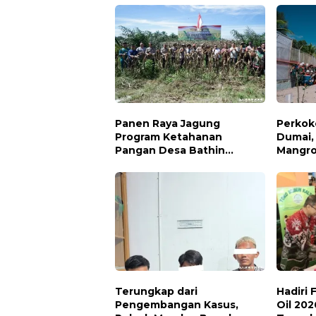
Panen Raya Jagung
Perkok
Program Ketahanan
Dumai,
Pangan Desa Bathin
Mangro
Betuah Kecamatan Mandau
Iklim d
Tahun 2026
Keanek
Terungkap dari
Hadiri
Pengembangan Kasus,
Oil 202