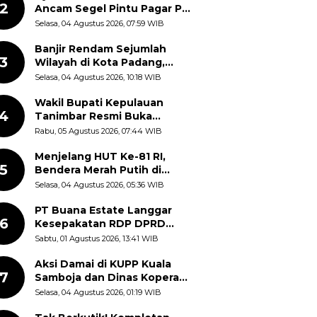
2
Ancam Segel Pintu Pagar PT
Pabrik Gula Gorontalo
Selasa, 04 Agustus 2026, 07:59 WIB
Banjir Rendam Sejumlah
3
Wilayah di Kota Padang,
Proses Evakuasi Warga
Selasa, 04 Agustus 2026, 10:18 WIB
Masih Berlangsung
Wakil Bupati Kepulauan
4
Tanimbar Resmi Buka
Rangkaian Peringatan HUT
Rabu, 05 Agustus 2026, 07:44 WIB
ke-81 Kemerdekaan RI, ASN
Diajak Perkuat Semangat
Menjelang HUT Ke-81 RI,
5
Nasionalisme
Bendera Merah Putih di
Kantor Dinas Kehutanan
Selasa, 04 Agustus 2026, 05:36 WIB
Sulut Disorot Warga
PT Buana Estate Langgar
6
Kesepakatan RDP DPRD
Sumut: Pasang Pilar Tapal
Sabtu, 01 Agustus 2026, 13:41 WIB
Batas Sepihak Tanpa
Libatkan Masyarakat
Aksi Damai di KUPP Kuala
7
Samboja dan Dinas Koperasi
Kukar, Tuntut Keadilan dan
Selasa, 04 Agustus 2026, 01:19 WIB
Kesempatan Kerja yang Adil