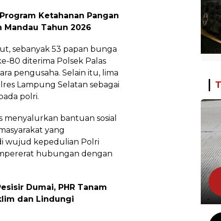
 Program Ketahanan Pangan
n Mandau Tahun 2026
but, sebanyak 53 papan bunga
e-80 diterima Polsek Palas
para pengusaha. Selain itu, lima
T
olres Lampung Selatan sebagai
ada polri.
as menyalurkan bantuan sosial
masyarakat yang
i wujud kepedulian Polri
empererat hubungan dengan
esisir Dumai, PHR Tanam
klim dan Lindungi