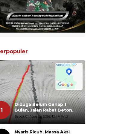
erpopuler
Diduga Belum Genap 1
1
Bulan, Jalan Rabat Beton
Gidanglo - Guwosobokerto
Sabtu, 01 Agustus 2026, 13:44 WIB
Sudah Pecah
Nyaris Ricuh, Massa Aksi