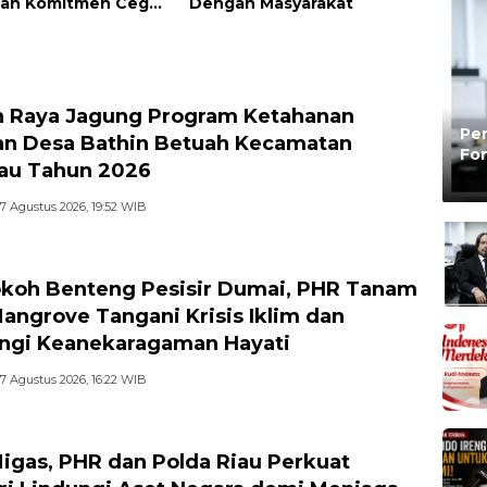
an Komitmen Cegah
Dengan Masyarakat
la
 Raya Jagung Program Ketahanan
Pen
n Desa Bathin Betuah Kecamatan
Fon
au Tahun 2026
Be
Oleh
7 Agustus 2026, 19:52 WIB
koh Benteng Pesisir Dumai, PHR Tanam
angrove Tangani Krisis Iklim dan
ngi Keanekaragaman Hayati
7 Agustus 2026, 16:22 WIB
igas, PHR dan Polda Riau Perkuat