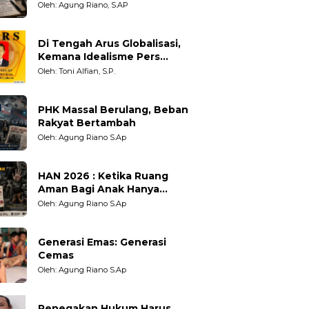
Adil untuk Wartawan,
Oleh: Agung Riano, S.AP
Pengamat dan LSM
Di Tengah Arus Globalisasi,
Kemana Idealisme Pers
Berpihak?
Oleh: Toni Alfian, S.P.
PHK Massal Berulang, Beban
Rakyat Bertambah
Oleh: Agung Riano S.Ap
HAN 2026 : Ketika Ruang
Aman Bagi Anak Hanya
Sebatas Angan
Oleh: Agung Riano S.Ap
Generasi Emas: Generasi
Cemas
Oleh: Agung Riano S.Ap
Penegakan Hukum Harus