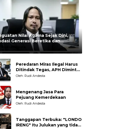
guatan Nilai Agama Sejak Dini,
dasi Generasi Beretika dan
rmoral
:
Rudi Andesta
Peredaran Miras Ilegal Harus
Ditindak Tegas, APH Diminta
Tegakkan Hukum Tanpa
Oleh: Rudi Andesta
Pandang Bulu
Mengenang Jasa Para
Pejuang Kemerdekaan
Oleh: Rudi Andesta
Tanggapan Terbuka: "LONDO
IRENG" Itu Julukan yang tidak