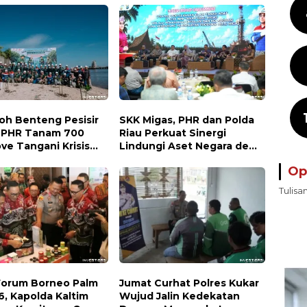
oh Benteng Pesisir
SKK Migas, PHR dan Polda
 PHR Tanam 700
Riau Perkuat Sinergi
ve Tangani Krisis
Lindungi Aset Negara demi
an Lindungi
Menjaga Ketahanan Energi
Op
aragaman Hayati
Nasional
Tulisa
 Forum Borneo Palm
Jumat Curhat Polres Kukar
6, Kapolda Kaltim
Wujud Jalin Kedekatan