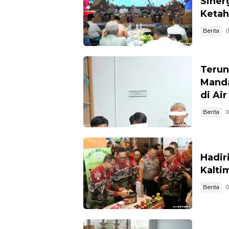
Siner
Ketah
Berita
0
Terun
Manda
di Ai
Berita
0
Hadir
Kalti
Berita
0