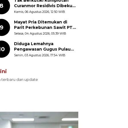
Tak Berkutik! Komplotan
8
Curanmor Residivis Dibekuk
Polisi, Delapan Aksi
Kamis, 06 Agustus 2026, 12:50 WIB
Curanmor Di Candipuro
Terungkap
Mayat Pria Ditemukan di
9
Parit Perkebunan Sawit PT
Hindoli Keluang, Polisi
Selasa, 04 Agustus 2026, 05:39 WIB
Selidiki Penyebab Kematian
Diduga Lemahnya
10
Pengawasan Gugus Pulau
Provinsi Maluku Picu Dugaan
Senin, 03 Agustus 2026, 17:54 WIB
Pungli terhadap Nelayan
Bale-Bale di Perairan Pulau
ini
Seira
n terbaru dan update