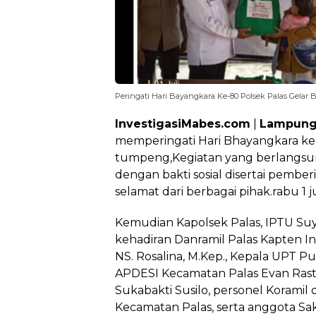
Peringati Hari Bayangkara Ke-80 Polsek Palas Gelar 
InvestigasiMabes.com
|
Lampung
memperingati Hari Bhayangkara ke-
tumpeng,Kegiatan yang berlangsung
dengan bakti sosial disertai pemb
selamat dari berbagai pihak.rabu 1 ju
‎Kemudian Kapolsek Palas, IPTU Su
kehadiran Danramil Palas Kapten In
NS. Rosalina, M.Kep., Kepala UPT P
APDESI Kecamatan Palas Evan Rast
Sukabakti Susilo, personel Koramil d
Kecamatan Palas, serta anggota Sa