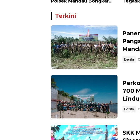
Polsek Mandau Bongkar
Tegask
Peredaran Sabu dan Ekstasi
Karhut
di Air Jamban, Tiga Pelaku
Terkini
Diamankan
Panen
Panga
Mand
Berita
0
Perko
700 M
Lindu
Berita
0
SKK M