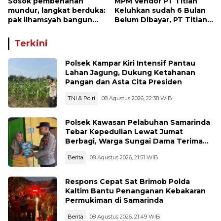
Sosok pembenahan
MPM Vendor PT Titian
mundur, langkat berduka:
Keluhkan sudah 6 Bulan
pak ilhamsyah bangun
Belum Dibayar, PT Titian
ST.MT, jangan tinggalkan
beralasan Invoice Belum
dunia pendidikan kita
di Bayar Pertamina
Terkini
Polsek Kampar Kiri Intensif Pantau
Lahan Jagung, Dukung Ketahanan
Pangan dan Asta Cita Presiden
TNI & Polri
08 Agustus 2026, 22:38 WIB
Polsek Kawasan Pelabuhan Samarinda
Tebar Kepedulian Lewat Jumat
Berbagi, Warga Sungai Dama Terima
Bantuan Sosial
Berita
08 Agustus 2026, 21:51 WIB
Respons Cepat Sat Brimob Polda
Kaltim Bantu Penanganan Kebakaran
Permukiman di Samarinda
Berita
08 Agustus 2026, 21:49 WIB