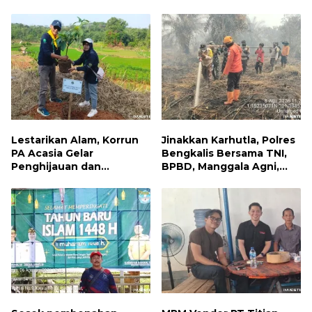
Jumat Berbagi, Warga
Kebakaran Permukiman di
Sungai Dama Terima
Samarinda
Bantuan Sosial
Lestarikan Alam, Korrun
Jinakkan Karhutla, Polres
PA Acasia Gelar
Bengkalis Bersama TNI,
Penghijauan dan
BPBD, Manggala Agni,
Pelepasan Burung
MPA dan PT TKWL
Wujudkan Kepedulian
Berjibaku di Siak Kecil
Lingkungan
dan Mandau