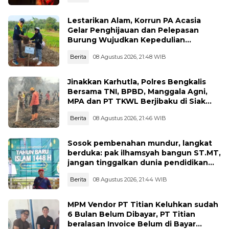
Lestarikan Alam, Korrun PA Acasia
Gelar Penghijauan dan Pelepasan
Burung Wujudkan Kepedulian
Lingkungan
Berita
08 Agustus 2026, 21:48 WIB
Jinakkan Karhutla, Polres Bengkalis
Bersama TNI, BPBD, Manggala Agni,
MPA dan PT TKWL Berjibaku di Siak
Kecil dan Mandau
Berita
08 Agustus 2026, 21:46 WIB
Sosok pembenahan mundur, langkat
berduka: pak ilhamsyah bangun ST.MT,
jangan tinggalkan dunia pendidikan
kita
Berita
08 Agustus 2026, 21:44 WIB
MPM Vendor PT Titian Keluhkan sudah
6 Bulan Belum Dibayar, PT Titian
beralasan Invoice Belum di Bayar