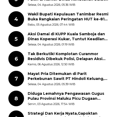
Disorot Warga
Selasa, 04 Agustus 2026, 05:36 WIB
Wakil Bupati Kepulauan Tanimbar Resmi
4
Buka Rangkaian Peringatan HUT ke-81
Kemerdekaan RI, ASN Diajak Perkuat
Rabu, 05 Agustus 2026, 07:44 WIB
Semangat Nasionalisme
Aksi Damai di KUPP Kuala Samboja dan
5
Dinas Koperasi Kukar, Tuntut Keadilan
dan Kesempatan Kerja yang Adil
Selasa, 04 Agustus 2026, 01:19 WIB
Tak Berkutik! Komplotan Curanmor
6
Residivis Dibekuk Polisi, Delapan Aksi
Curanmor Di Candipuro Terungkap
Kamis, 06 Agustus 2026, 12:50 WIB
Mayat Pria Ditemukan di Parit
7
Perkebunan Sawit PT Hindoli Keluang,
Polisi Selidiki Penyebab Kematian
Selasa, 04 Agustus 2026, 05:39 WIB
Diduga Lemahnya Pengawasan Gugus
8
Pulau Provinsi Maluku Picu Dugaan
Pungli terhadap Nelayan Bale-Bale di
Senin, 03 Agustus 2026, 17:54 WIB
Perairan Pulau Seira
Strategi Dan Kerja Nyata,Gapoktan