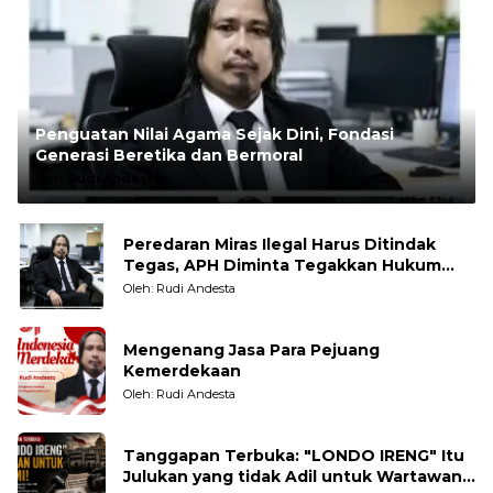
Penguatan Nilai Agama Sejak Dini, Fondasi
Generasi Beretika dan Bermoral
Oleh:
Rudi Andesta
Peredaran Miras Ilegal Harus Ditindak
Tegas, APH Diminta Tegakkan Hukum
Tanpa Pandang Bulu
Oleh: Rudi Andesta
Mengenang Jasa Para Pejuang
Kemerdekaan
Oleh: Rudi Andesta
Tanggapan Terbuka: "LONDO IRENG" Itu
Julukan yang tidak Adil untuk Wartawan,