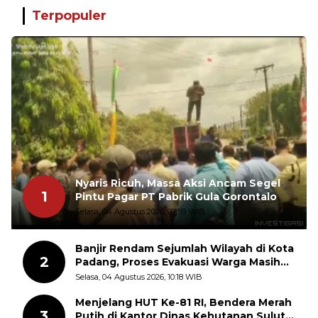
Terpopuler
Nyaris Ricuh, Massa Aksi Ancam Segel
1
Pintu Pagar PT Pabrik Gula Gorontalo
Selasa, 04 Agustus 2026, 07:59 WIB
Banjir Rendam Sejumlah Wilayah di Kota
2
Padang, Proses Evakuasi Warga Masih
Berlangsung
Selasa, 04 Agustus 2026, 10:18 WIB
Menjelang HUT Ke-81 RI, Bendera Merah
3
Putih di Kantor Dinas Kehutanan Sulut