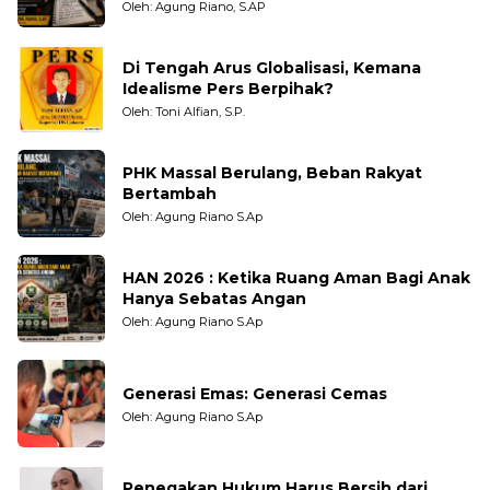
Pengamat dan LSM
Oleh: Agung Riano, S.AP
Di Tengah Arus Globalisasi, Kemana
Idealisme Pers Berpihak?
Oleh: Toni Alfian, S.P.
PHK Massal Berulang, Beban Rakyat
Bertambah
Oleh: Agung Riano S.Ap
HAN 2026 : Ketika Ruang Aman Bagi Anak
Hanya Sebatas Angan
Oleh: Agung Riano S.Ap
Generasi Emas: Generasi Cemas
Oleh: Agung Riano S.Ap
Penegakan Hukum Harus Bersih dari