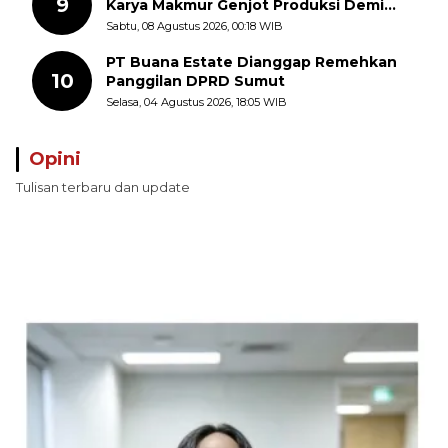
9
Karya Makmur Genjot Produksi Demi
Swasembada Pangan
Sabtu, 08 Agustus 2026, 00:18 WIB
PT Buana Estate Dianggap Remehkan
10
Panggilan DPRD Sumut
Selasa, 04 Agustus 2026, 18:05 WIB
Opini
Tulisan terbaru dan update