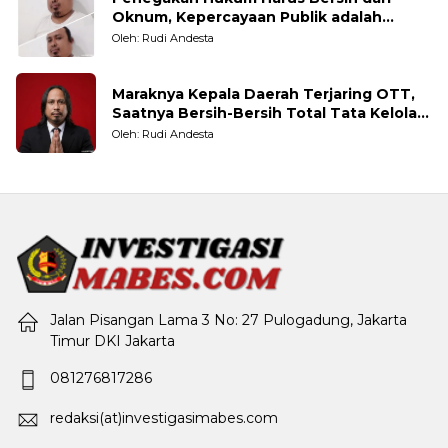
Oknum, Kepercayaan Publik adalah
Taruhannya
Oleh: Rudi Andesta
Maraknya Kepala Daerah Terjaring OTT,
Saatnya Bersih-Bersih Total Tata Kelola
Pemerintahan
Oleh: Rudi Andesta
Jalan Pisangan Lama 3 No: 27 Pulogadung, Jakarta
Timur DKI Jakarta
081276817286
redaksi(at)investigasimabes.com