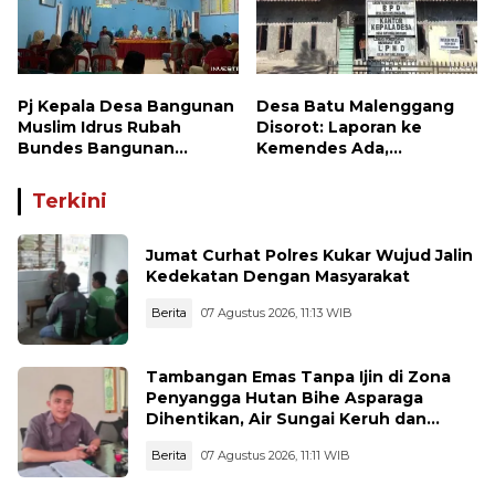
Pj Kepala Desa Bangunan
Desa Batu Malenggang
Muslim Idrus Rubah
Disorot: Laporan ke
Bundes Bangunan
Kemendes Ada,
Makmur Menjadi Lebih
Keterangan ke LSM GMAS
Optimal
Berbeda
Terkini
Jumat Curhat Polres Kukar Wujud Jalin
Kedekatan Dengan Masyarakat
Berita
07 Agustus 2026, 11:13 WIB
Tambangan Emas Tanpa Ijin di Zona
Penyangga Hutan Bihe Asparaga
Dihentikan, Air Sungai Keruh dan
Wisata Terancam
Berita
07 Agustus 2026, 11:11 WIB