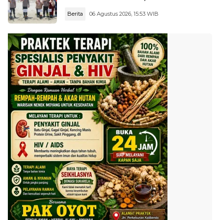
Gratis, hingga Dialog Kebangsaan di
Berita
06 Agustus 2026, 15:53 WIB
Rupat