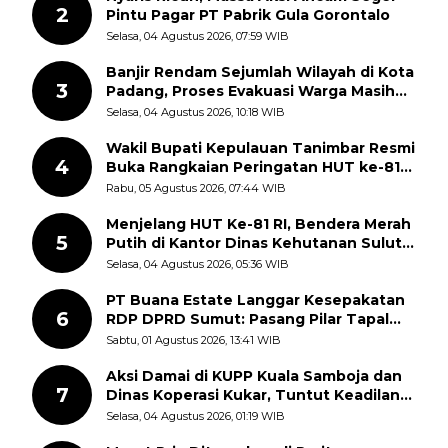
2
Pintu Pagar PT Pabrik Gula Gorontalo
Selasa, 04 Agustus 2026, 07:59 WIB
Banjir Rendam Sejumlah Wilayah di Kota
3
Padang, Proses Evakuasi Warga Masih
Berlangsung
Selasa, 04 Agustus 2026, 10:18 WIB
Wakil Bupati Kepulauan Tanimbar Resmi
4
Buka Rangkaian Peringatan HUT ke-81
Kemerdekaan RI, ASN Diajak Perkuat
Rabu, 05 Agustus 2026, 07:44 WIB
Semangat Nasionalisme
Menjelang HUT Ke-81 RI, Bendera Merah
5
Putih di Kantor Dinas Kehutanan Sulut
Disorot Warga
Selasa, 04 Agustus 2026, 05:36 WIB
PT Buana Estate Langgar Kesepakatan
6
RDP DPRD Sumut: Pasang Pilar Tapal
Batas Sepihak Tanpa Libatkan
Sabtu, 01 Agustus 2026, 13:41 WIB
Masyarakat
Aksi Damai di KUPP Kuala Samboja dan
7
Dinas Koperasi Kukar, Tuntut Keadilan
dan Kesempatan Kerja yang Adil
Selasa, 04 Agustus 2026, 01:19 WIB