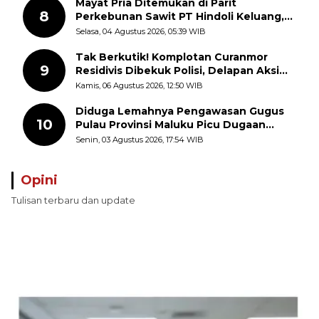
Mayat Pria Ditemukan di Parit
8
Perkebunan Sawit PT Hindoli Keluang,
Polisi Selidiki Penyebab Kematian
Selasa, 04 Agustus 2026, 05:39 WIB
Tak Berkutik! Komplotan Curanmor
9
Residivis Dibekuk Polisi, Delapan Aksi
Curanmor Di Candipuro Terungkap
Kamis, 06 Agustus 2026, 12:50 WIB
Diduga Lemahnya Pengawasan Gugus
10
Pulau Provinsi Maluku Picu Dugaan
Pungli terhadap Nelayan Bale-Bale di
Senin, 03 Agustus 2026, 17:54 WIB
Perairan Pulau Seira
Opini
Tulisan terbaru dan update