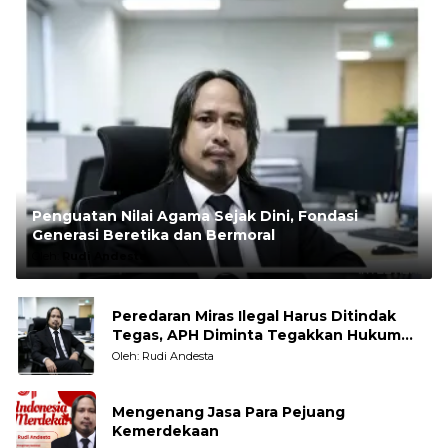
Penguatan Nilai Agama Sejak Dini, Fondasi
Generasi Beretika dan Bermoral
Oleh:
Rudi Andesta
Peredaran Miras Ilegal Harus Ditindak
Tegas, APH Diminta Tegakkan Hukum
Tanpa Pandang Bulu
Oleh: Rudi Andesta
Mengenang Jasa Para Pejuang
Kemerdekaan