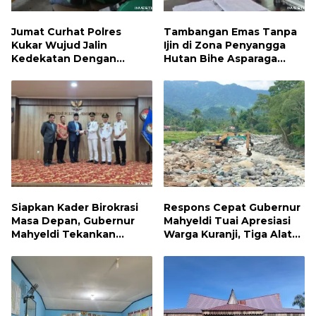
Jumat Curhat Polres
Tambangan Emas Tanpa
Kukar Wujud Jalin
Ijin di Zona Penyangga
Kedekatan Dengan
Hutan Bihe Asparaga
Masyarakat
Dihentikan, Air Sungai
Keruh dan Wisata
Terancam
Siapkan Kader Birokrasi
Respons Cepat Gubernur
Masa Depan, Gubernur
Mahyeldi Tuai Apresiasi
Mahyeldi Tekankan
Warga Kuranji, Tiga Alat
Integritas hingga
Berat Telah Bekerja
Transformasi Digital
Pulihkan Tanggul Jebol
Kepada Praja IPDN Asal
Sumbar