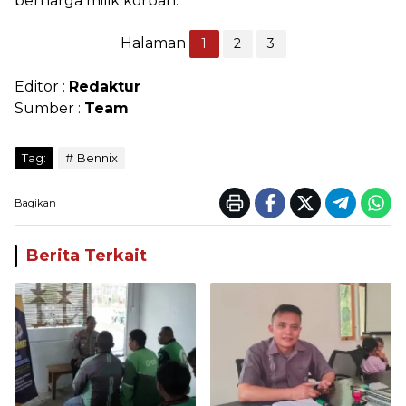
berharga milik korban.
Halaman
1
2
3
Editor :
Redaktur
Sumber :
Team
Tag:
Bennix
Bagikan
Berita Terkait