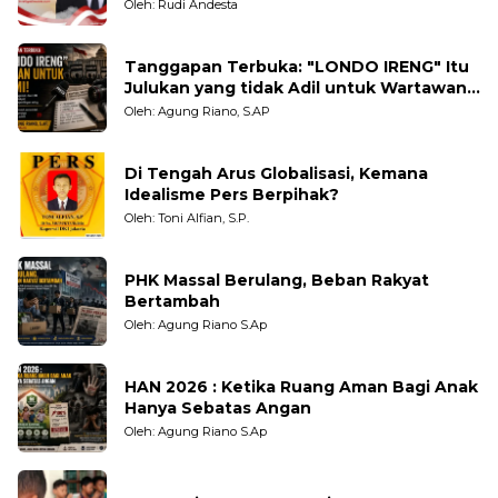
Oleh: Rudi Andesta
Tanggapan Terbuka: "LONDO IRENG" Itu
Julukan yang tidak Adil untuk Wartawan,
Pengamat dan LSM
Oleh: Agung Riano, S.AP
Di Tengah Arus Globalisasi, Kemana
Idealisme Pers Berpihak?
Oleh: Toni Alfian, S.P.
PHK Massal Berulang, Beban Rakyat
Bertambah
Oleh: Agung Riano S.Ap
HAN 2026 : Ketika Ruang Aman Bagi Anak
Hanya Sebatas Angan
Oleh: Agung Riano S.Ap