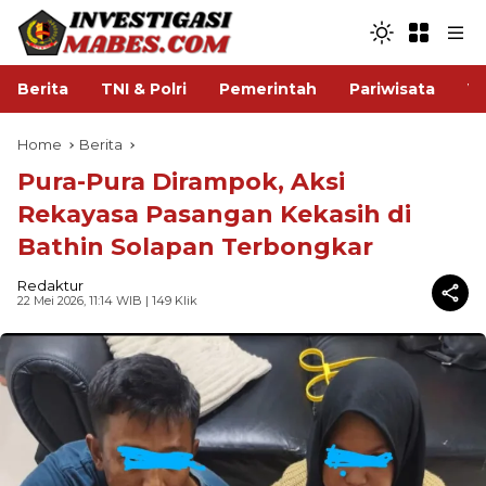
Berita
TNI & Polri
Pemerintah
Pariwisata
V
Home
Berita
Pura-Pura Dirampok, Aksi
Rekayasa Pasangan Kekasih di
Bathin Solapan Terbongkar
Redaktur
22 Mei 2026, 11:14 WIB
| 149 Klik