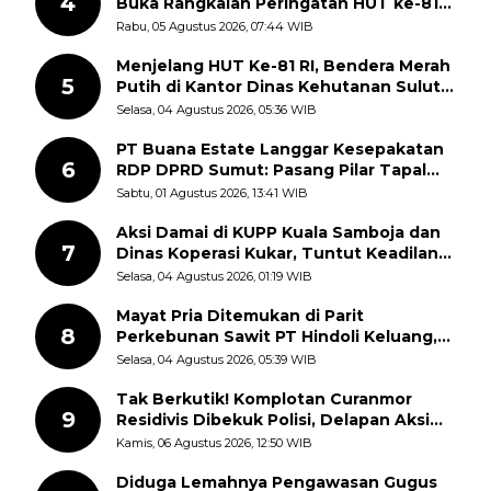
4
Buka Rangkaian Peringatan HUT ke-81
Kemerdekaan RI, ASN Diajak Perkuat
Rabu, 05 Agustus 2026, 07:44 WIB
Semangat Nasionalisme
Menjelang HUT Ke-81 RI, Bendera Merah
5
Putih di Kantor Dinas Kehutanan Sulut
Disorot Warga
Selasa, 04 Agustus 2026, 05:36 WIB
PT Buana Estate Langgar Kesepakatan
6
RDP DPRD Sumut: Pasang Pilar Tapal
Batas Sepihak Tanpa Libatkan
Sabtu, 01 Agustus 2026, 13:41 WIB
Masyarakat
Aksi Damai di KUPP Kuala Samboja dan
7
Dinas Koperasi Kukar, Tuntut Keadilan
dan Kesempatan Kerja yang Adil
Selasa, 04 Agustus 2026, 01:19 WIB
Mayat Pria Ditemukan di Parit
8
Perkebunan Sawit PT Hindoli Keluang,
Polisi Selidiki Penyebab Kematian
Selasa, 04 Agustus 2026, 05:39 WIB
Tak Berkutik! Komplotan Curanmor
9
Residivis Dibekuk Polisi, Delapan Aksi
Curanmor Di Candipuro Terungkap
Kamis, 06 Agustus 2026, 12:50 WIB
Diduga Lemahnya Pengawasan Gugus