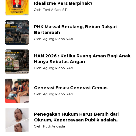
Idealisme Pers Berpihak?
Oleh: Toni Alfian, S.P.
PHK Massal Berulang, Beban Rakyat
Bertambah
Oleh: Agung Riano S.Ap
HAN 2026 : Ketika Ruang Aman Bagi Anak
Hanya Sebatas Angan
Oleh: Agung Riano S.Ap
Generasi Emas: Generasi Cemas
Oleh: Agung Riano S.Ap
Penegakan Hukum Harus Bersih dari
Oknum, Kepercayaan Publik adalah
Taruhannya
Oleh: Rudi Andesta