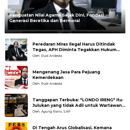
Penguatan Nilai Agama Sejak Dini, Fondasi
Generasi Beretika dan Bermoral
Oleh:
Rudi Andesta
Peredaran Miras Ilegal Harus Ditindak
Tegas, APH Diminta Tegakkan Hukum
Tanpa Pandang Bulu
Oleh: Rudi Andesta
Mengenang Jasa Para Pejuang
Kemerdekaan
Oleh: Rudi Andesta
Tanggapan Terbuka: "LONDO IRENG" Itu
Julukan yang tidak Adil untuk Wartawan,
Pengamat dan LSM
Oleh: Agung Riano, S.AP
Di Tengah Arus Globalisasi, Kemana