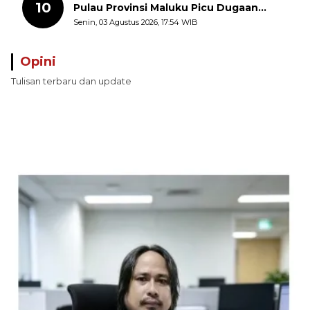
10
Pulau Provinsi Maluku Picu Dugaan
Pungli terhadap Nelayan Bale-Bale di
Senin, 03 Agustus 2026, 17:54 WIB
Perairan Pulau Seira
Opini
Tulisan terbaru dan update