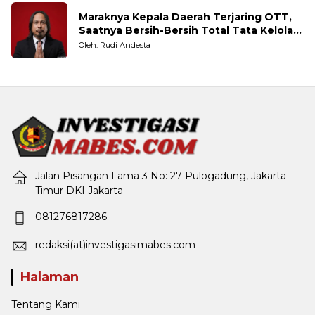
Maraknya Kepala Daerah Terjaring OTT,
Saatnya Bersih-Bersih Total Tata Kelola
Pemerintahan
Oleh: Rudi Andesta
Jalan Pisangan Lama 3 No: 27 Pulogadung, Jakarta
Timur DKI Jakarta
081276817286
redaksi(at)investigasimabes.com
Halaman
Tentang Kami