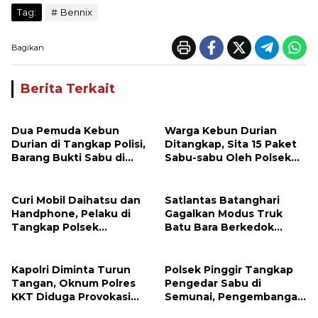
Tag:
Bennix
Bagikan
Berita Terkait
Dua Pemuda Kebun
Warga Kebun Durian
Durian di Tangkap Polisi,
Ditangkap, Sita 15 Paket
Barang Bukti Sabu di
Sabu-sabu Oleh Polsek
Amankan
Kampar Kiri
Curi Mobil Daihatsu dan
Satlantas Batanghari
Handphone, Pelaku di
Gagalkan Modus Truk
Tangkap Polsek
Batu Bara Berkedok
Perhentian Raja
Kendaraan Ekspedisi,
Celah Pengawasan
Diduga Dimanfaatkan
Kapolri Diminta Turun
Polsek Pinggir Tangkap
Oknum
Tangan, Oknum Polres
Pengedar Sabu di
KKT Diduga Provokasi
Semunai, Pengembangan
Pemuda Lermatang
Ungkap Jaringan hingga