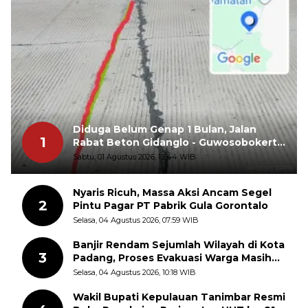
Diduga Belum Genap 1 Bulan, Jalan
1
Rabat Beton Gidanglo - Guwosobokerto
Sudah Pecah
Sabtu, 01 Agustus 2026, 13:44 WIB
Nyaris Ricuh, Massa Aksi Ancam Segel
2
Pintu Pagar PT Pabrik Gula Gorontalo
Selasa, 04 Agustus 2026, 07:59 WIB
Banjir Rendam Sejumlah Wilayah di Kota
3
Padang, Proses Evakuasi Warga Masih
Berlangsung
Selasa, 04 Agustus 2026, 10:18 WIB
Wakil Bupati Kepulauan Tanimbar Resmi