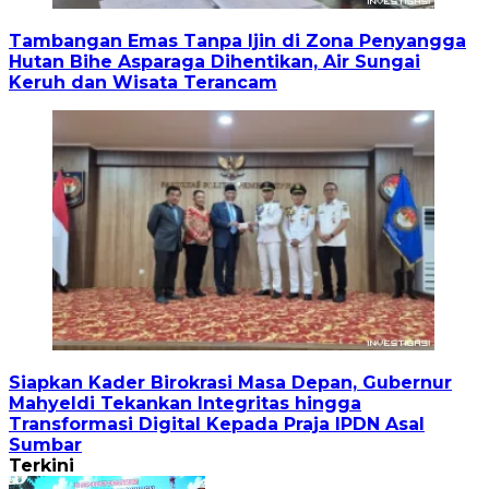
Tambangan Emas Tanpa Ijin di Zona Penyangga
Hutan Bihe Asparaga Dihentikan, Air Sungai
Keruh dan Wisata Terancam
Siapkan Kader Birokrasi Masa Depan, Gubernur
Mahyeldi Tekankan Integritas hingga
Transformasi Digital Kepada Praja IPDN Asal
Sumbar
Terkini