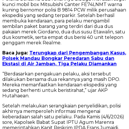
kunci mobil box Mitsubishi Canter FE74LNMT warna
kuning bernomor polisi B 9814 PCW milik perusahaan
ekspedisi yang sedang terparkir. Setelah berhasil
membuka kendaraan, para pelaku mengambil
sembilan paket barang yang terdiri dari dua dus
pakaian merek Giordano, dua dus susu Etawalin, satu
dus kosmetik, serta empat dus berisi 40 unit telepon
genggam merek Realme.
Baca juga:
Terungkap dari Pengembangan Kasus,
Polsek Mandau Bongkar Peredaran Sabu dan
Ekstasi di Air Jamban, Tiga Pelaku Diamankan
“Berdasarkan pengakuan pelaku, aksi tersebut
dilakukan bersama dua rekannya yang masih DPO.
Mereka memanfaatkan kendaraan ekspedisi yang
sedang berhenti untuk beristirahat,” ujar AKP
Hutahaean.
Setelah melakukan serangkaian penyelidikan, polisi
akhirnya memperoleh informasi mengenai
keberadaan salah satu pelaku. Pada Kamis (4/6/2026)
sore, Kapolsek Babat Supat IPTU Agum Marenra
memerintahkan Kanit Reskrim IPDA Frans Jumaidi,