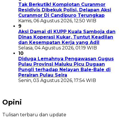
Tak Berkutik! Komplotan Curanmor
Residivis Dibekuk Polisi, Delapan Aksi
Curanmor Di Candipuro Terungkap
Kamis, 06 Agustus 2026, 12:50 WIB
9
Aksi Damai di KUPP Kuala Samboja dan
Dinas Koperasi Kukar, Tuntut Keadilan
dan Kesempatan Kerja yang Adil
Selasa, 04 Agustus 2026, 01:19 WIB
10
Diduga Lemahnya Pengawasan Gugus
Pulau Provinsi Maluku Picu Dugaan
Pungli terhadap Nelayan Bale-Bale di
Perairan Pulau Seira
Senin, 03 Agustus 2026, 17:54 WIB
Opini
Tulisan terbaru dan update