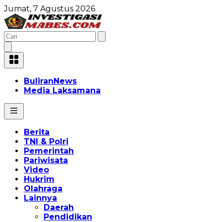
Jumat, 7 Agustus 2026
BuliranNews
Media Laksamana
Berita
TNI & Polri
Pemerintah
Pariwisata
Video
Hukrim
Olahraga
Lainnya
Daerah
Pendidikan