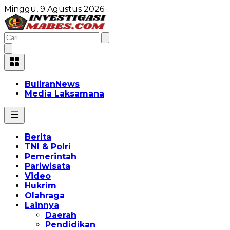
Minggu, 9 Agustus 2026
BuliranNews
Media Laksamana
Berita
TNI & Polri
Pemerintah
Pariwisata
Video
Hukrim
Olahraga
Lainnya
Daerah
Pendidikan