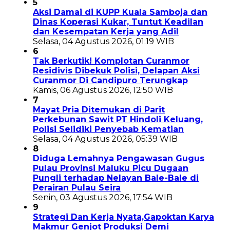
5
Aksi Damai di KUPP Kuala Samboja dan
Dinas Koperasi Kukar, Tuntut Keadilan
dan Kesempatan Kerja yang Adil
Selasa, 04 Agustus 2026, 01:19 WIB
6
Tak Berkutik! Komplotan Curanmor
Residivis Dibekuk Polisi, Delapan Aksi
Curanmor Di Candipuro Terungkap
Kamis, 06 Agustus 2026, 12:50 WIB
7
Mayat Pria Ditemukan di Parit
Perkebunan Sawit PT Hindoli Keluang,
Polisi Selidiki Penyebab Kematian
Selasa, 04 Agustus 2026, 05:39 WIB
8
Diduga Lemahnya Pengawasan Gugus
Pulau Provinsi Maluku Picu Dugaan
Pungli terhadap Nelayan Bale-Bale di
Perairan Pulau Seira
Senin, 03 Agustus 2026, 17:54 WIB
9
Strategi Dan Kerja Nyata,Gapoktan Karya
Makmur Genjot Produksi Demi