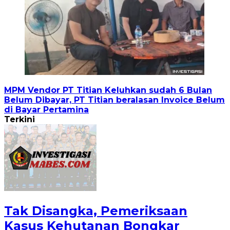
MPM Vendor PT Titian Keluhkan sudah 6 Bulan
Belum Dibayar, PT Titian beralasan Invoice Belum
di Bayar Pertamina
Terkini
Tak Disangka, Pemeriksaan
Kasus Kehutanan Bongkar