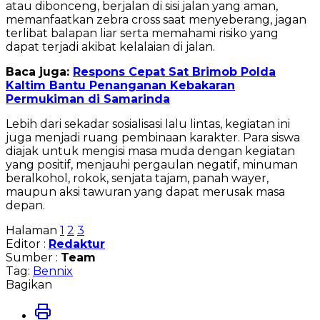
atau dibonceng, berjalan di sisi jalan yang aman,
memanfaatkan zebra cross saat menyeberang, jagan
terlibat balapan liar serta memahami risiko yang
dapat terjadi akibat kelalaian di jalan.
Baca juga:
Respons Cepat Sat Brimob Polda
Kaltim Bantu Penanganan Kebakaran
Permukiman di Samarinda
Lebih dari sekadar sosialisasi lalu lintas, kegiatan ini
juga menjadi ruang pembinaan karakter. Para siswa
diajak untuk mengisi masa muda dengan kegiatan
yang positif, menjauhi pergaulan negatif, minuman
beralkohol, rokok, senjata tajam, panah wayer,
maupun aksi tawuran yang dapat merusak masa
depan.
Halaman
1
2
3
Editor :
Redaktur
Sumber :
Team
Tag:
Bennix
Bagikan