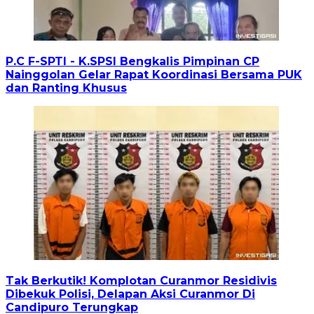
P.C F-SPTI - K.SPSI Bengkalis Pimpinan CP
Nainggolan Gelar Rapat Koordinasi Bersama PUK
dan Ranting Khusus
Tak Berkutik! Komplotan Curanmor Residivis
Dibekuk Polisi, Delapan Aksi Curanmor Di
Candipuro Terungkap