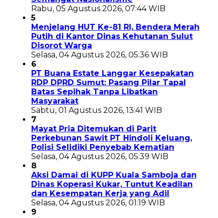
Rabu, 05 Agustus 2026, 07:44 WIB
5
Menjelang HUT Ke-81 RI, Bendera Merah
Putih di Kantor Dinas Kehutanan Sulut
Disorot Warga
Selasa, 04 Agustus 2026, 05:36 WIB
6
PT Buana Estate Langgar Kesepakatan
RDP DPRD Sumut: Pasang Pilar Tapal
Batas Sepihak Tanpa Libatkan
Masyarakat
Sabtu, 01 Agustus 2026, 13:41 WIB
7
Mayat Pria Ditemukan di Parit
Perkebunan Sawit PT Hindoli Keluang,
Polisi Selidiki Penyebab Kematian
Selasa, 04 Agustus 2026, 05:39 WIB
8
Aksi Damai di KUPP Kuala Samboja dan
Dinas Koperasi Kukar, Tuntut Keadilan
dan Kesempatan Kerja yang Adil
Selasa, 04 Agustus 2026, 01:19 WIB
9