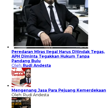
Peredaran Miras Ilegal Harus Ditindak Tegas,
APH Diminta Tegakkan Hukum Tanpa
Pandang Bulu
Oleh:
Rudi Andesta
Mengenang Jasa Para Pejuang Kemerdekaan
Oleh: Rudi Andesta