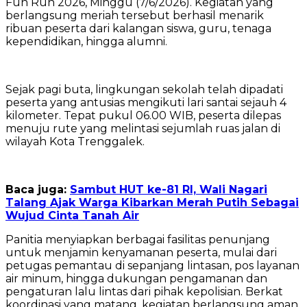
Fun Run 2026, Minggu (7/6/2026). Kegiatan yang
berlangsung meriah tersebut berhasil menarik
ribuan peserta dari kalangan siswa, guru, tenaga
kependidikan, hingga alumni.
‎Sejak pagi buta, lingkungan sekolah telah dipadati
peserta yang antusias mengikuti lari santai sejauh 4
kilometer. Tepat pukul 06.00 WIB, peserta dilepas
menuju rute yang melintasi sejumlah ruas jalan di
wilayah Kota Trenggalek.
Baca juga:
Sambut HUT ke-81 RI, Wali Nagari
Talang Ajak Warga Kibarkan Merah Putih Sebagai
Wujud Cinta Tanah Air
‎Panitia menyiapkan berbagai fasilitas penunjang
untuk menjamin kenyamanan peserta, mulai dari
petugas pemantau di sepanjang lintasan, pos layanan
air minum, hingga dukungan pengamanan dan
pengaturan lalu lintas dari pihak kepolisian. Berkat
koordinasi yang matang, kegiatan berlangsung aman,