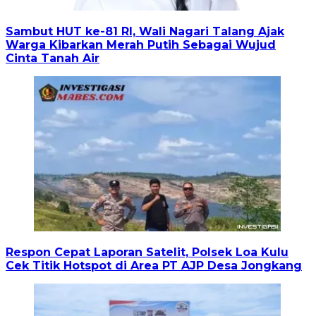
Sambut HUT ke-81 RI, Wali Nagari Talang Ajak
Warga Kibarkan Merah Putih Sebagai Wujud
Cinta Tanah Air
Respon Cepat Laporan Satelit, Polsek Loa Kulu
Cek Titik Hotspot di Area PT AJP Desa Jongkang