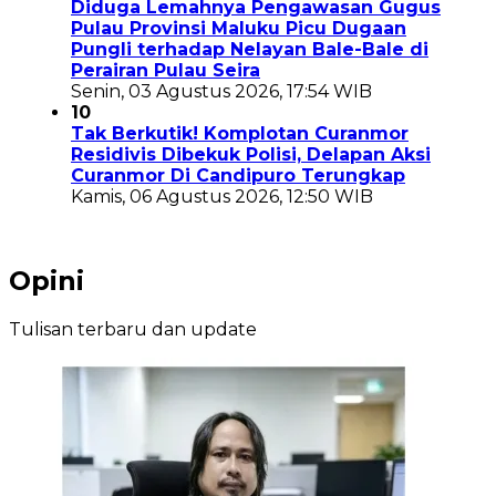
Diduga Lemahnya Pengawasan Gugus
Pulau Provinsi Maluku Picu Dugaan
Pungli terhadap Nelayan Bale-Bale di
Perairan Pulau Seira
Senin, 03 Agustus 2026, 17:54 WIB
10
Tak Berkutik! Komplotan Curanmor
Residivis Dibekuk Polisi, Delapan Aksi
Curanmor Di Candipuro Terungkap
Kamis, 06 Agustus 2026, 12:50 WIB
Opini
Tulisan terbaru dan update