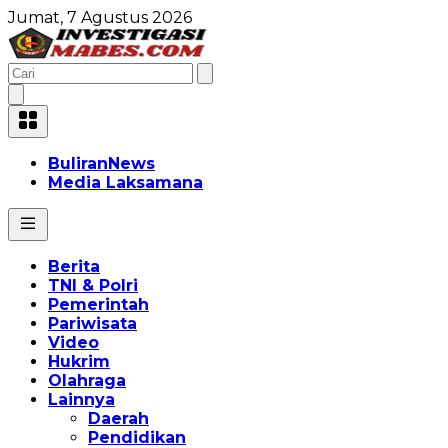
Jumat, 7 Agustus 2026
BuliranNews
Media Laksamana
Berita
TNI & Polri
Pemerintah
Pariwisata
Video
Hukrim
Olahraga
Lainnya
Daerah
Pendidikan