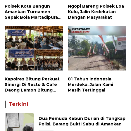
Polsek Kota Bangun
Ngopi Bareng Polsek Loa
Amankan Turnamen
Kulu, Jalin Kedekatan
Sepak Bola Martadipura
Dengan Masyarakat
Cup 3
Kapolres Bitung Perkuat
81 Tahun Indonesia
Sinergi Di Resto & Cafe
Merdeka, Jalan Kami
Daong Lemon Bitung
Masih Tertinggal
Bersama Wartawan
Terkini
Dua Pemuda Kebun Durian di Tangkap
Polisi, Barang Bukti Sabu di Amankan