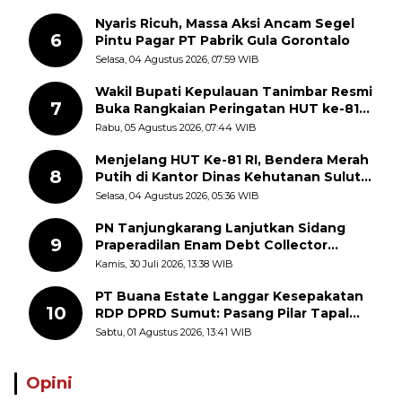
Nyaris Ricuh, Massa Aksi Ancam Segel
6
Pintu Pagar PT Pabrik Gula Gorontalo
Selasa, 04 Agustus 2026, 07:59 WIB
Wakil Bupati Kepulauan Tanimbar Resmi
7
Buka Rangkaian Peringatan HUT ke-81
Kemerdekaan RI, ASN Diajak Perkuat
Rabu, 05 Agustus 2026, 07:44 WIB
Semangat Nasionalisme
Menjelang HUT Ke-81 RI, Bendera Merah
8
Putih di Kantor Dinas Kehutanan Sulut
Disorot Warga
Selasa, 04 Agustus 2026, 05:36 WIB
PN Tanjungkarang Lanjutkan Sidang
9
Praperadilan Enam Debt Collector
dengan Pemeriksaan Saksi
Kamis, 30 Juli 2026, 13:38 WIB
PT Buana Estate Langgar Kesepakatan
10
RDP DPRD Sumut: Pasang Pilar Tapal
Batas Sepihak Tanpa Libatkan
Sabtu, 01 Agustus 2026, 13:41 WIB
Masyarakat
Opini