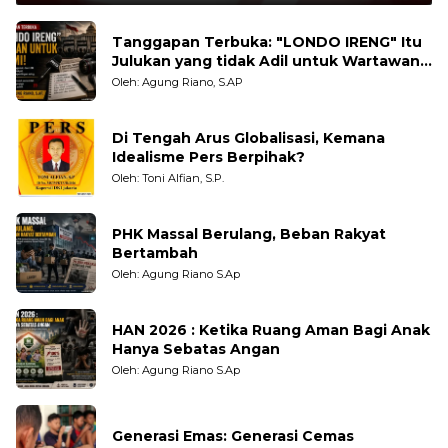
Tanggapan Terbuka: "LONDO IRENG" Itu
Julukan yang tidak Adil untuk Wartawan,
Pengamat dan LSM
Oleh: Agung Riano, S.AP
Di Tengah Arus Globalisasi, Kemana
Idealisme Pers Berpihak?
Oleh: Toni Alfian, S.P.
PHK Massal Berulang, Beban Rakyat
Bertambah
Oleh: Agung Riano S.Ap
HAN 2026 : Ketika Ruang Aman Bagi Anak
Hanya Sebatas Angan
Oleh: Agung Riano S.Ap
Generasi Emas: Generasi Cemas