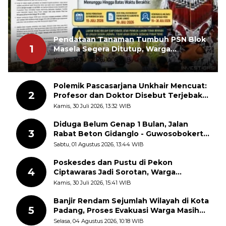
Pendataan Tanaman Tumbuh PSN Blok
1
Masela Segera Ditutup, Warga
Lermatang Diminta Tidak Menunda
Kamis, 30 Juli 2026, 10:05 WIB
Polemik Pascasarjana Unkhair Mencuat:
2
Profesor dan Doktor Disebut Terjebak
dalam Rutinitas Akademik Akhir Pekan
Kamis, 30 Juli 2026, 13:32 WIB
Diduga Belum Genap 1 Bulan, Jalan
3
Rabat Beton Gidanglo - Guwosobokerto
Sudah Pecah
Sabtu, 01 Agustus 2026, 13:44 WIB
Poskesdes dan Pustu di Pekon
4
Ciptawaras Jadi Sorotan, Warga
Keluhkan Fasilitas Terbengkalai dan
Kamis, 30 Juli 2026, 15:41 WIB
Dugaan Pungutan
Banjir Rendam Sejumlah Wilayah di Kota
5
Padang, Proses Evakuasi Warga Masih
Berlangsung
Selasa, 04 Agustus 2026, 10:18 WIB