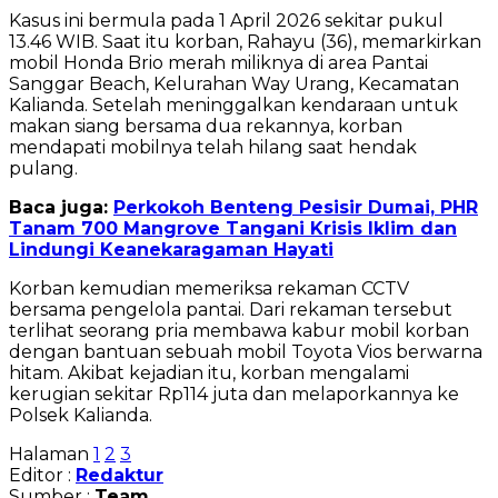
Kasus ini bermula pada 1 April 2026 sekitar pukul
13.46 WIB. Saat itu korban, Rahayu (36), memarkirkan
mobil Honda Brio merah miliknya di area Pantai
Sanggar Beach, Kelurahan Way Urang, Kecamatan
Kalianda. Setelah meninggalkan kendaraan untuk
makan siang bersama dua rekannya, korban
mendapati mobilnya telah hilang saat hendak
pulang.
Baca juga:
Perkokoh Benteng Pesisir Dumai, PHR
Tanam 700 Mangrove Tangani Krisis Iklim dan
Lindungi Keanekaragaman Hayati
Korban kemudian memeriksa rekaman CCTV
bersama pengelola pantai. Dari rekaman tersebut
terlihat seorang pria membawa kabur mobil korban
dengan bantuan sebuah mobil Toyota Vios berwarna
hitam. Akibat kejadian itu, korban mengalami
kerugian sekitar Rp114 juta dan melaporkannya ke
Polsek Kalianda.
Halaman
1
2
3
Editor :
Redaktur
Sumber :
Team