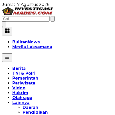
Jumat, 7 Agustus 2026
BuliranNews
Media Laksamana
Berita
TNI & Polri
Pemerintah
Pariwisata
Video
Hukrim
Olahraga
Lainnya
Daerah
Pendidikan