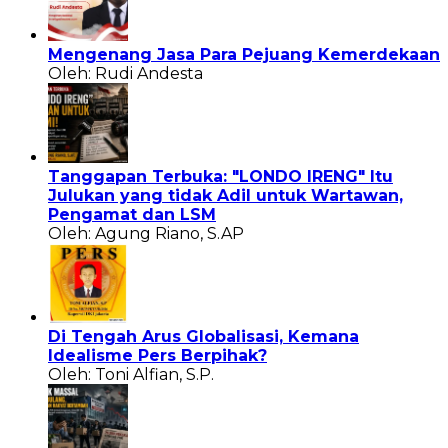
Mengenang Jasa Para Pejuang Kemerdekaan
Oleh: Rudi Andesta
Tanggapan Terbuka: "LONDO IRENG" Itu
Julukan yang tidak Adil untuk Wartawan,
Pengamat dan LSM
Oleh: Agung Riano, S.AP
Di Tengah Arus Globalisasi, Kemana
Idealisme Pers Berpihak?
Oleh: Toni Alfian, S.P.