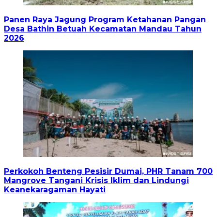
Panen Raya Jagung Program Ketahanan Pangan
Desa Bathin Betuah Kecamatan Mandau Tahun
2026
Perkokoh Benteng Pesisir Dumai, PHR Tanam 700
Mangrove Tangani Krisis Iklim dan Lindungi
Keanekaragaman Hayati