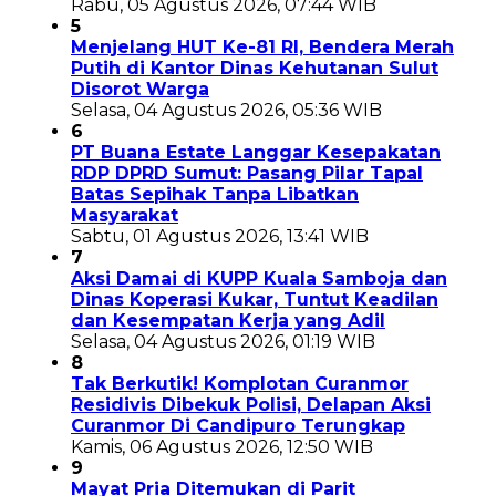
Rabu, 05 Agustus 2026, 07:44 WIB
5
Menjelang HUT Ke-81 RI, Bendera Merah
Putih di Kantor Dinas Kehutanan Sulut
Disorot Warga
Selasa, 04 Agustus 2026, 05:36 WIB
6
PT Buana Estate Langgar Kesepakatan
RDP DPRD Sumut: Pasang Pilar Tapal
Batas Sepihak Tanpa Libatkan
Masyarakat
Sabtu, 01 Agustus 2026, 13:41 WIB
7
Aksi Damai di KUPP Kuala Samboja dan
Dinas Koperasi Kukar, Tuntut Keadilan
dan Kesempatan Kerja yang Adil
Selasa, 04 Agustus 2026, 01:19 WIB
8
Tak Berkutik! Komplotan Curanmor
Residivis Dibekuk Polisi, Delapan Aksi
Curanmor Di Candipuro Terungkap
Kamis, 06 Agustus 2026, 12:50 WIB
9
Mayat Pria Ditemukan di Parit