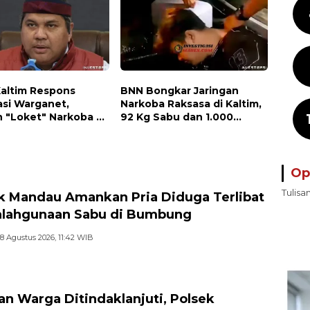
Kaltim Respons
BNN Bongkar Jaringan
asi Warganet,
Narkoba Raksasa di Kaltim,
 "Loket" Narkoba di
92 Kg Sabu dan 1.000
PU Jadi Perhatian
Cartridge Vape Etomidate
Disita
Op
Tulisa
k Mandau Amankan Pria Diduga Terlibat
lahgunaan Sabu di Bumbung
8 Agustus 2026, 11:42 WIB
an Warga Ditindaklanjuti, Polsek