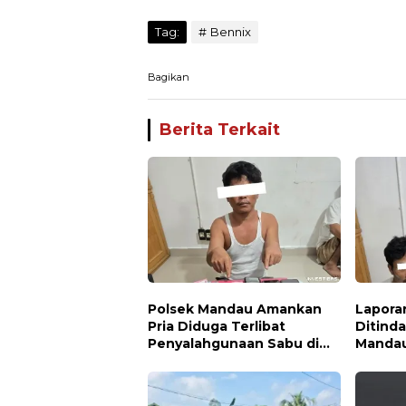
Tag:
Bennix
Bagikan
Berita Terkait
Polsek Mandau Amankan
Lapora
Pria Diduga Terlibat
Ditinda
Penyalahgunaan Sabu di
Manda
Bumbung
Terdug
Paket 