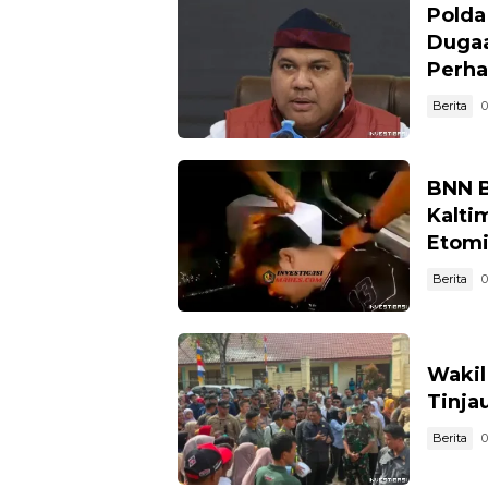
Polda
Dugaa
Perha
Berita
0
BNN B
Kalti
Etomi
Berita
0
Wakil
Tinja
Berita
0