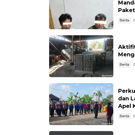
Manda
Paket
Berita
0
Aktif
Menga
Berita
0
Perku
dan L
Apel 
Berita
0