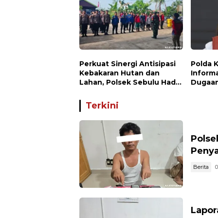
Perkuat Sinergi Antisipasi
Polda 
Kebakaran Hutan dan
Inform
Lahan, Polsek Sebulu Hadiri
Dugaan
Kegiatan Apel
Waru P
Kesiapsiagaan Karhutla
Terkini
Polse
Penya
Berita
0
Lapor