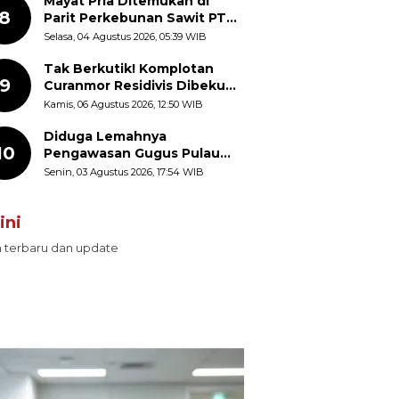
Mayat Pria Ditemukan di
8
Parit Perkebunan Sawit PT
Hindoli Keluang, Polisi
Selasa, 04 Agustus 2026, 05:39 WIB
Selidiki Penyebab Kematian
Tak Berkutik! Komplotan
9
Curanmor Residivis Dibekuk
Polisi, Delapan Aksi
Kamis, 06 Agustus 2026, 12:50 WIB
Curanmor Di Candipuro
Terungkap
Diduga Lemahnya
10
Pengawasan Gugus Pulau
Provinsi Maluku Picu Dugaan
Senin, 03 Agustus 2026, 17:54 WIB
Pungli terhadap Nelayan
Bale-Bale di Perairan Pulau
ini
Seira
n terbaru dan update