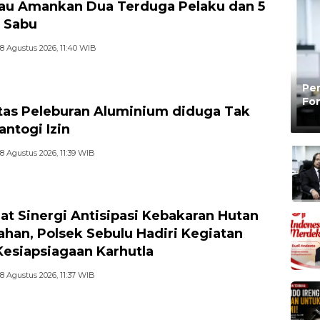
u Amankan Dua Terduga Pelaku dan 5
 Sabu
8 Agustus 2026, 11:40 WIB
Pen
Fon
itas Peleburan Aluminium diduga Tak
Be
Oleh
ntogi Izin
8 Agustus 2026, 11:39 WIB
at Sinergi Antisipasi Kebakaran Hutan
ahan, Polsek Sebulu Hadiri Kegiatan
Kesiapsiagaan Karhutla
8 Agustus 2026, 11:37 WIB