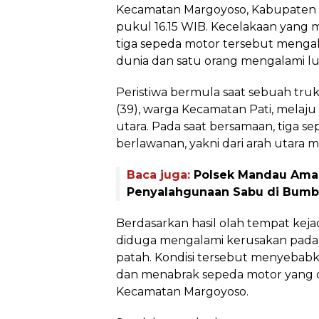
Kecamatan Margoyoso, Kabupaten Pa
pukul 16.15 WIB. Kecelakaan yang m
tiga sepeda motor tersebut menga
dunia dan satu orang mengalami luk
Peristiwa bermula saat sebuah tru
(39), warga Kecamatan Pati, melaju
utara. Pada saat bersamaan, tiga s
berlawanan, yakni dari arah utara m
Baca juga:
Polsek Mandau Aman
Penyalahgunaan Sabu di Bum
Berdasarkan hasil olah tempat keja
diduga mengalami kerusakan pada 
patah. Kondisi tersebut menyebab
dan menabrak sepeda motor yang di
Kecamatan Margoyoso.