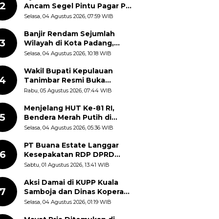
2
Ancam Segel Pintu Pagar PT
Pabrik Gula Gorontalo
Selasa, 04 Agustus 2026, 07:59 WIB
Banjir Rendam Sejumlah
3
Wilayah di Kota Padang,
Proses Evakuasi Warga
Selasa, 04 Agustus 2026, 10:18 WIB
Masih Berlangsung
Wakil Bupati Kepulauan
4
Tanimbar Resmi Buka
Rangkaian Peringatan HUT
Rabu, 05 Agustus 2026, 07:44 WIB
ke-81 Kemerdekaan RI, ASN
Diajak Perkuat Semangat
Menjelang HUT Ke-81 RI,
5
Nasionalisme
Bendera Merah Putih di
Kantor Dinas Kehutanan
Selasa, 04 Agustus 2026, 05:36 WIB
Sulut Disorot Warga
PT Buana Estate Langgar
6
Kesepakatan RDP DPRD
Sumut: Pasang Pilar Tapal
Sabtu, 01 Agustus 2026, 13:41 WIB
Batas Sepihak Tanpa
Libatkan Masyarakat
Aksi Damai di KUPP Kuala
7
Samboja dan Dinas Koperasi
Kukar, Tuntut Keadilan dan
Selasa, 04 Agustus 2026, 01:19 WIB
Kesempatan Kerja yang Adil