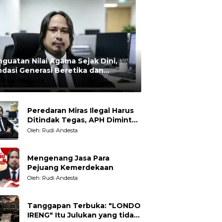
guatan Nilai Agama Sejak Dini,
dasi Generasi Beretika dan
rmoral
:
Rudi Andesta
Peredaran Miras Ilegal Harus
Ditindak Tegas, APH Diminta
Tegakkan Hukum Tanpa
Oleh: Rudi Andesta
Pandang Bulu
Mengenang Jasa Para
Pejuang Kemerdekaan
Oleh: Rudi Andesta
Tanggapan Terbuka: "LONDO
IRENG" Itu Julukan yang tidak