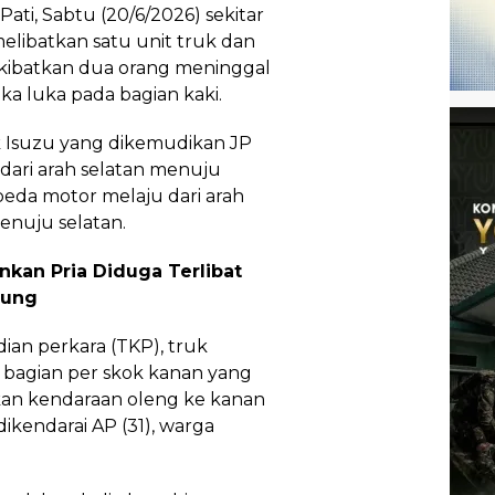
ti, Sabtu (20/6/2026) sekitar
elibatkan satu unit truk dan
kibatkan dua orang meninggal
a luka pada bagian kaki.
k Isuzu yang dikemudikan JP
 dari arah selatan menuju
epeda motor melaju dari arah
enuju selatan.
kan Pria Diduga Terlibat
bung
dian perkara (TKP), truk
bagian per skok kanan yang
kan kendaraan oleng ke kanan
kendarai AP (31), warga