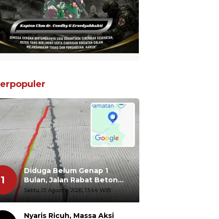
erpopuler
Diduga Belum Genap 1
1
Bulan, Jalan Rabat Beton
Gidanglo - Guwosobokerto
Sabtu, 01 Agustus 2026, 13:44 WIB
Sudah Pecah
Nyaris Ricuh, Massa Aksi