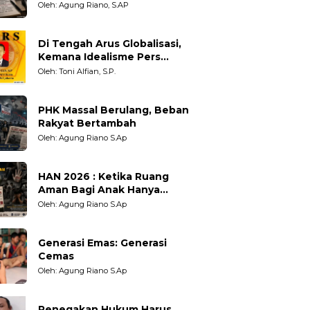
Adil untuk Wartawan,
Oleh: Agung Riano, S.AP
Pengamat dan LSM
Di Tengah Arus Globalisasi,
Kemana Idealisme Pers
Berpihak?
Oleh: Toni Alfian, S.P.
PHK Massal Berulang, Beban
Rakyat Bertambah
Oleh: Agung Riano S.Ap
HAN 2026 : Ketika Ruang
Aman Bagi Anak Hanya
Sebatas Angan
Oleh: Agung Riano S.Ap
Generasi Emas: Generasi
Cemas
Oleh: Agung Riano S.Ap
Penegakan Hukum Harus