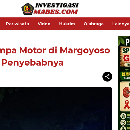
Pariwisata
Video
Hukrim
Olahraga
Lainnya
impa Motor di Margoyoso
mi Penyebabnya