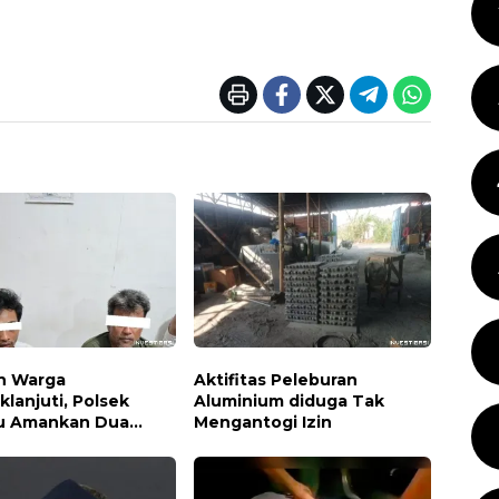
n Warga
Aktifitas Peleburan
klanjuti, Polsek
Aluminium diduga Tak
u Amankan Dua
Mengantogi Izin
a Pelaku dan 5
Sabu