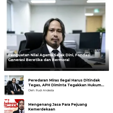
Penguatan Nilai Agama Sejak Dini, Fondasi
Generasi Beretika dan Bermoral
Oleh:
Rudi Andesta
Peredaran Miras Ilegal Harus Ditindak
Tegas, APH Diminta Tegakkan Hukum
Tanpa Pandang Bulu
Oleh: Rudi Andesta
Mengenang Jasa Para Pejuang
Kemerdekaan