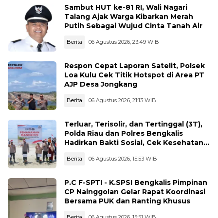
Sambut HUT ke-81 RI, Wali Nagari
Talang Ajak Warga Kibarkan Merah
Putih Sebagai Wujud Cinta Tanah Air
Berita
06 Agustus 2026, 23:49 WIB
Respon Cepat Laporan Satelit, Polsek
Loa Kulu Cek Titik Hotspot di Area PT
AJP Desa Jongkang
Berita
06 Agustus 2026, 21:13 WIB
Terluar, Terisolir, dan Tertinggal (3T),
Polda Riau dan Polres Bengkalis
Hadirkan Bakti Sosial, Cek Kesehatan
Gratis, hingga Dialog Kebangsaan di
Berita
06 Agustus 2026, 15:53 WIB
Rupat
P.C F-SPTI - K.SPSI Bengkalis Pimpinan
CP Nainggolan Gelar Rapat Koordinasi
Bersama PUK dan Ranting Khusus
Berita
06 Agustus 2026, 15:51 WIB