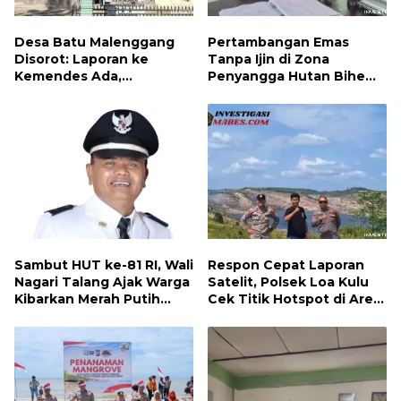
Desa Batu Malenggang
Pertambangan Emas
Disorot: Laporan ke
Tanpa Ijin di Zona
Kemendes Ada,
Penyangga Hutan Bihe
Keterangan ke LSM GMAS
Asparaga Dihentikan, Air
Berbeda
Sungai Keruh dan Wisata
Terancam
Sambut HUT ke-81 RI, Wali
Respon Cepat Laporan
Nagari Talang Ajak Warga
Satelit, Polsek Loa Kulu
Kibarkan Merah Putih
Cek Titik Hotspot di Area
Sebagai Wujud Cinta
PT AJP Desa Jongkang
Tanah Air