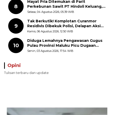
Mayat Pria Ditemukan di Parit
8
Perkebunan Sawit PT Hindoli Keluang,
Polisi Selidiki Penyebab Kematian
Selasa, 04 Agustus 2026, 05:39 WIB
Tak Berkutik! Komplotan Curanmor
9
Residivis Dibekuk Polisi, Delapan Aksi
Curanmor Di Candipuro Terungkap
Kamis, 06 Agustus 2026, 12:50 WIB
Diduga Lemahnya Pengawasan Gugus
10
Pulau Provinsi Maluku Picu Dugaan
Pungli terhadap Nelayan Bale-Bale di
Senin, 03 Agustus 2026, 17:54 WIB
Perairan Pulau Seira
Opini
Tulisan terbaru dan update