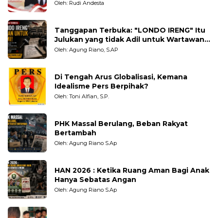
Oleh: Rudi Andesta
Tanggapan Terbuka: "LONDO IRENG" Itu
Julukan yang tidak Adil untuk Wartawan,
Pengamat dan LSM
Oleh: Agung Riano, S.AP
Di Tengah Arus Globalisasi, Kemana
Idealisme Pers Berpihak?
Oleh: Toni Alfian, S.P.
PHK Massal Berulang, Beban Rakyat
Bertambah
Oleh: Agung Riano S.Ap
HAN 2026 : Ketika Ruang Aman Bagi Anak
Hanya Sebatas Angan
Oleh: Agung Riano S.Ap