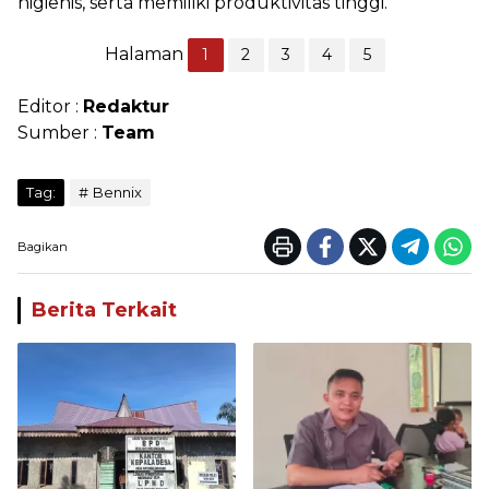
higienis, serta memiliki produktivitas tinggi.
Halaman
1
2
3
4
5
Editor :
Redaktur
Sumber :
Team
Tag:
Bennix
Bagikan
Berita Terkait