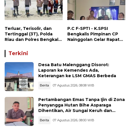
Terluar, Terisolir, dan
P.C F-SPTI - K.SPSI
Tertinggal (3T), Polda
Bengkalis Pimpinan CP
Riau dan Polres Bengkalis
Nainggolan Gelar Rapat
Hadirkan Bakti Sosial, Cek
Koordinasi Bersama PUK
Kesehatan Gratis, hingga
dan Ranting Khusus
Terkini
Dialog Kebangsaan di
Rupat
Desa Batu Malenggang Disorot:
Laporan ke Kemendes Ada,
Keterangan ke LSM GMAS Berbeda
Berita
07 Agustus 2026, 08:08 WIB
Pertambangan Emas Tanpa Ijin di Zona
Penyangga Hutan Bihe Asparaga
Dihentikan, Air Sungai Keruh dan
Wisata Terancam
Berita
07 Agustus 2026, 08:00 WIB