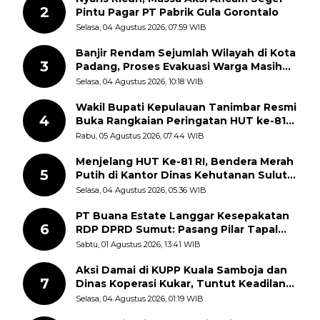
2
Pintu Pagar PT Pabrik Gula Gorontalo
Selasa, 04 Agustus 2026, 07:59 WIB
Banjir Rendam Sejumlah Wilayah di Kota
3
Padang, Proses Evakuasi Warga Masih
Berlangsung
Selasa, 04 Agustus 2026, 10:18 WIB
Wakil Bupati Kepulauan Tanimbar Resmi
4
Buka Rangkaian Peringatan HUT ke-81
Kemerdekaan RI, ASN Diajak Perkuat
Rabu, 05 Agustus 2026, 07:44 WIB
Semangat Nasionalisme
Menjelang HUT Ke-81 RI, Bendera Merah
5
Putih di Kantor Dinas Kehutanan Sulut
Disorot Warga
Selasa, 04 Agustus 2026, 05:36 WIB
PT Buana Estate Langgar Kesepakatan
6
RDP DPRD Sumut: Pasang Pilar Tapal
Batas Sepihak Tanpa Libatkan
Sabtu, 01 Agustus 2026, 13:41 WIB
Masyarakat
Aksi Damai di KUPP Kuala Samboja dan
7
Dinas Koperasi Kukar, Tuntut Keadilan
dan Kesempatan Kerja yang Adil
Selasa, 04 Agustus 2026, 01:19 WIB