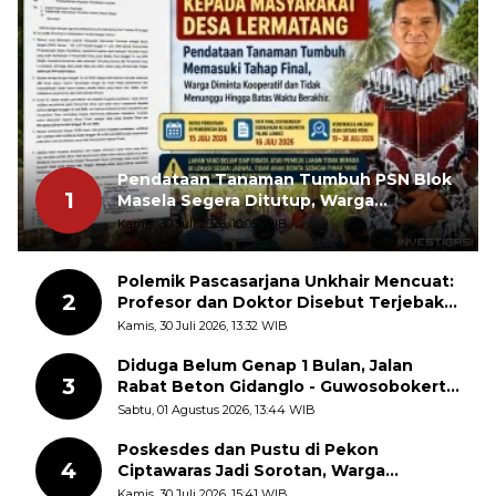
Pendataan Tanaman Tumbuh PSN Blok
1
Masela Segera Ditutup, Warga
Lermatang Diminta Tidak Menunda
Kamis, 30 Juli 2026, 10:05 WIB
Polemik Pascasarjana Unkhair Mencuat:
2
Profesor dan Doktor Disebut Terjebak
dalam Rutinitas Akademik Akhir Pekan
Kamis, 30 Juli 2026, 13:32 WIB
Diduga Belum Genap 1 Bulan, Jalan
3
Rabat Beton Gidanglo - Guwosobokerto
Sudah Pecah
Sabtu, 01 Agustus 2026, 13:44 WIB
Poskesdes dan Pustu di Pekon
4
Ciptawaras Jadi Sorotan, Warga
Keluhkan Fasilitas Terbengkalai dan
Kamis, 30 Juli 2026, 15:41 WIB