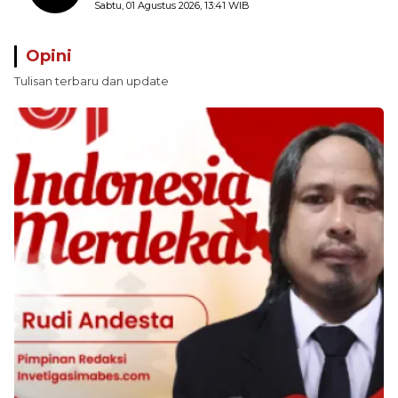
Batas Sepihak Tanpa Libatkan
Sabtu, 01 Agustus 2026, 13:41 WIB
Masyarakat
Opini
Tulisan terbaru dan update