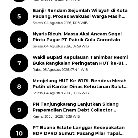
Dugaan Pungutan
Banjir Rendam Sejumlah Wilayah di Kota
5
Padang, Proses Evakuasi Warga Masih
Berlangsung
Selasa, 04 Agustus 2026, 10:18 WIB
Nyaris Ricuh, Massa Aksi Ancam Segel
6
Pintu Pagar PT Pabrik Gula Gorontalo
Selasa, 04 Agustus 2026, 07:59 WIB
Wakil Bupati Kepulauan Tanimbar Resmi
7
Buka Rangkaian Peringatan HUT ke-81
Kemerdekaan RI, ASN Diajak Perkuat
Rabu, 05 Agustus 2026, 07:44 WIB
Semangat Nasionalisme
Menjelang HUT Ke-81 RI, Bendera Merah
8
Putih di Kantor Dinas Kehutanan Sulut
Disorot Warga
Selasa, 04 Agustus 2026, 05:36 WIB
PN Tanjungkarang Lanjutkan Sidang
9
Praperadilan Enam Debt Collector
dengan Pemeriksaan Saksi
Kamis, 30 Juli 2026, 13:38 WIB
PT Buana Estate Langgar Kesepakatan
10
RDP DPRD Sumut: Pasang Pilar Tapal