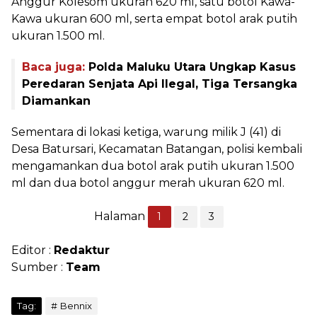
Anggur Kolesom ukuran 620 ml, satu botol Kawa-
Kawa ukuran 600 ml, serta empat botol arak putih
ukuran 1.500 ml.
Baca juga:
Polda Maluku Utara Ungkap Kasus
Peredaran Senjata Api Ilegal, Tiga Tersangka
Diamankan
Sementara di lokasi ketiga, warung milik J (41) di
Desa Batursari, Kecamatan Batangan, polisi kembali
mengamankan dua botol arak putih ukuran 1.500
ml dan dua botol anggur merah ukuran 620 ml.
Halaman
1
2
3
Editor :
Redaktur
Sumber :
Team
Tag:
Bennix