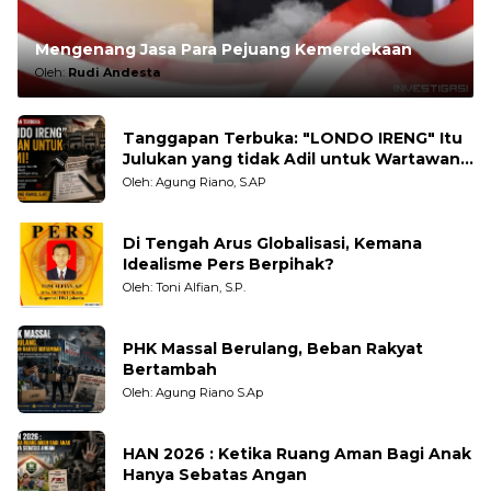
Mengenang Jasa Para Pejuang Kemerdekaan
Oleh:
Rudi Andesta
Tanggapan Terbuka: "LONDO IRENG" Itu
Julukan yang tidak Adil untuk Wartawan,
Pengamat dan LSM
Oleh: Agung Riano, S.AP
Di Tengah Arus Globalisasi, Kemana
Idealisme Pers Berpihak?
Oleh: Toni Alfian, S.P.
PHK Massal Berulang, Beban Rakyat
Bertambah
Oleh: Agung Riano S.Ap
HAN 2026 : Ketika Ruang Aman Bagi Anak
Hanya Sebatas Angan