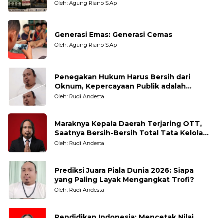
Oleh: Agung Riano S.Ap
Generasi Emas: Generasi Cemas
Oleh: Agung Riano S.Ap
Penegakan Hukum Harus Bersih dari
Oknum, Kepercayaan Publik adalah
Taruhannya
Oleh: Rudi Andesta
Maraknya Kepala Daerah Terjaring OTT,
Saatnya Bersih-Bersih Total Tata Kelola
Pemerintahan
Oleh: Rudi Andesta
Prediksi Juara Piala Dunia 2026: Siapa
yang Paling Layak Mengangkat Trofi?
Oleh: Rudi Andesta
Pendidikan Indonesia: Mencetak Nilai