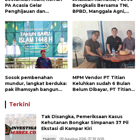
PA Acasia Gelar
Bengkalis Bersama TNI,
Penghijauan dan
BPBD, Manggala Agni,
Pelepasan Burung
MPA dan PT TKWL
Wujudkan Kepedulian
Berjibaku di Siak Kecil
Lingkungan
dan Mandau
Sosok pembenahan
MPM Vendor PT Titian
mundur, langkat berduka:
Keluhkan sudah 6 Bulan
pak ilhamsyah bangun
Belum Dibayar, PT Titian
ST.MT, jangan tinggalkan
beralasan Invoice Belum
dunia pendidikan kita
di Bayar Pertamina
Terkini
Tak Disangka, Pemeriksaan Kasus
Kehutanan Bongkar Simpanan 37 Pil
Ekstasi di Kampar Kiri
Hukrim
09 Agustus 2026, 07:39 WIB