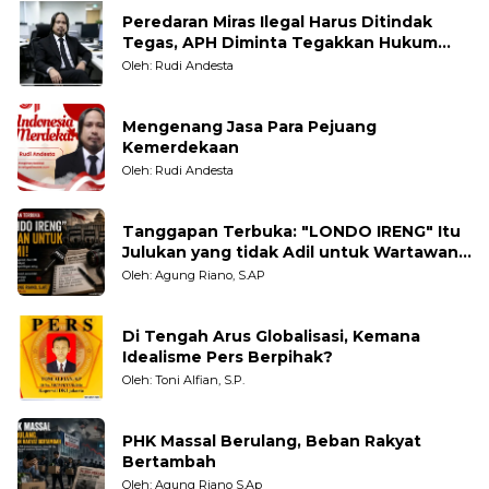
Peredaran Miras Ilegal Harus Ditindak
Tegas, APH Diminta Tegakkan Hukum
Tanpa Pandang Bulu
Oleh: Rudi Andesta
Mengenang Jasa Para Pejuang
Kemerdekaan
Oleh: Rudi Andesta
Tanggapan Terbuka: "LONDO IRENG" Itu
Julukan yang tidak Adil untuk Wartawan,
Pengamat dan LSM
Oleh: Agung Riano, S.AP
Di Tengah Arus Globalisasi, Kemana
Idealisme Pers Berpihak?
Oleh: Toni Alfian, S.P.
PHK Massal Berulang, Beban Rakyat
Bertambah
Oleh: Agung Riano S.Ap