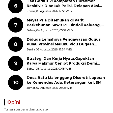
Tak Berkutik! Komplotan Curanmor
6
Residivis Dibekuk Polisi, Delapan Aksi
Curanmor Di Candipuro Terungkap
Kamis, 06 Agustus 2026, 12:50 WIB
Mayat Pria Ditemukan di Parit
7
Perkebunan Sawit PT Hindoli Keluang,
Polisi Selidiki Penyebab Kematian
Selasa, 04 Agustus 2026, 05:39 WIB
Diduga Lemahnya Pengawasan Gugus
8
Pulau Provinsi Maluku Picu Dugaan
Pungli terhadap Nelayan Bale-Bale di
Senin, 03 Agustus 2026, 17:54 WIB
Perairan Pulau Seira
Strategi Dan Kerja Nyata,Gapoktan
9
Karya Makmur Genjot Produksi Demi
Swasembada Pangan
Sabtu, 08 Agustus 2026, 00:18 WIB
Desa Batu Malenggang Disorot: Laporan
10
ke Kemendes Ada, Keterangan ke LSM
GMAS Berbeda
Jumat, 07 Agustus 2026, 08:08 WIB
Opini
Tulisan terbaru dan update