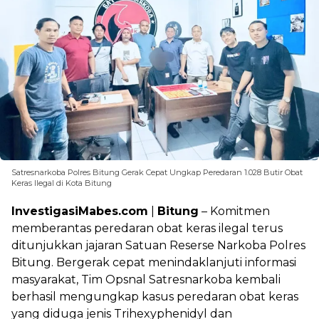
Satresnarkoba Polres Bitung Gerak Cepat Ungkap Peredaran 1.028 Butir Obat
Keras Ilegal di Kota Bitung
InvestigasiMabes.com
|
Bitung
– Komitmen
memberantas peredaran obat keras ilegal terus
ditunjukkan jajaran Satuan Reserse Narkoba Polres
Bitung. Bergerak cepat menindaklanjuti informasi
masyarakat, Tim Opsnal Satresnarkoba kembali
berhasil mengungkap kasus peredaran obat keras
yang diduga jenis Trihexyphenidyl dan