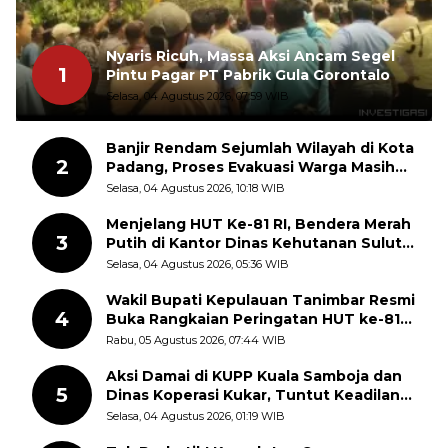
Nyaris Ricuh, Massa Aksi Ancam Segel
1
Pintu Pagar PT Pabrik Gula Gorontalo
Selasa, 04 Agustus 2026, 07:59 WIB
Banjir Rendam Sejumlah Wilayah di Kota
2
Padang, Proses Evakuasi Warga Masih
Berlangsung
Selasa, 04 Agustus 2026, 10:18 WIB
Menjelang HUT Ke-81 RI, Bendera Merah
3
Putih di Kantor Dinas Kehutanan Sulut
Disorot Warga
Selasa, 04 Agustus 2026, 05:36 WIB
Wakil Bupati Kepulauan Tanimbar Resmi
4
Buka Rangkaian Peringatan HUT ke-81
Kemerdekaan RI, ASN Diajak Perkuat
Rabu, 05 Agustus 2026, 07:44 WIB
Semangat Nasionalisme
Aksi Damai di KUPP Kuala Samboja dan
5
Dinas Koperasi Kukar, Tuntut Keadilan
dan Kesempatan Kerja yang Adil
Selasa, 04 Agustus 2026, 01:19 WIB