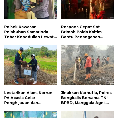
Polsek Kawasan
Respons Cepat Sat
Pelabuhan Samarinda
Brimob Polda Kaltim
Tebar Kepedulian Lewat
Bantu Penanganan
Jumat Berbagi, Warga
Kebakaran Permukiman di
Sungai Dama Terima
Samarinda
Bantuan Sosial
Lestarikan Alam, Korrun
Jinakkan Karhutla, Polres
PA Acasia Gelar
Bengkalis Bersama TNI,
Penghijauan dan
BPBD, Manggala Agni,
Pelepasan Burung
MPA dan PT TKWL
Wujudkan Kepedulian
Berjibaku di Siak Kecil
Lingkungan
dan Mandau