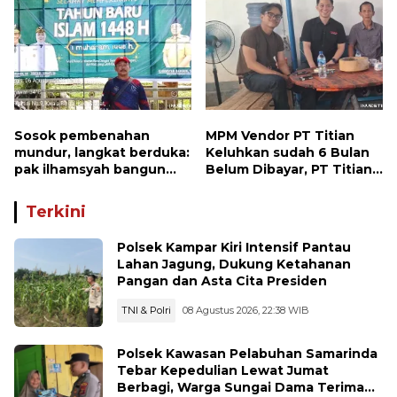
Sosok pembenahan
MPM Vendor PT Titian
mundur, langkat berduka:
Keluhkan sudah 6 Bulan
pak ilhamsyah bangun
Belum Dibayar, PT Titian
ST.MT, jangan tinggalkan
beralasan Invoice Belum
dunia pendidikan kita
di Bayar Pertamina
Terkini
Polsek Kampar Kiri Intensif Pantau
Lahan Jagung, Dukung Ketahanan
Pangan dan Asta Cita Presiden
TNI & Polri
08 Agustus 2026, 22:38 WIB
Polsek Kawasan Pelabuhan Samarinda
Tebar Kepedulian Lewat Jumat
Berbagi, Warga Sungai Dama Terima