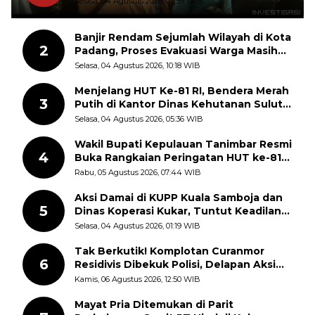
Selasa, 04 Agustus 2026, 07:59 WIB
Banjir Rendam Sejumlah Wilayah di Kota
2
Padang, Proses Evakuasi Warga Masih
Berlangsung
Selasa, 04 Agustus 2026, 10:18 WIB
Menjelang HUT Ke-81 RI, Bendera Merah
3
Putih di Kantor Dinas Kehutanan Sulut
Disorot Warga
Selasa, 04 Agustus 2026, 05:36 WIB
Wakil Bupati Kepulauan Tanimbar Resmi
4
Buka Rangkaian Peringatan HUT ke-81
Kemerdekaan RI, ASN Diajak Perkuat
Rabu, 05 Agustus 2026, 07:44 WIB
Semangat Nasionalisme
Aksi Damai di KUPP Kuala Samboja dan
5
Dinas Koperasi Kukar, Tuntut Keadilan
dan Kesempatan Kerja yang Adil
Selasa, 04 Agustus 2026, 01:19 WIB
Tak Berkutik! Komplotan Curanmor
6
Residivis Dibekuk Polisi, Delapan Aksi
Curanmor Di Candipuro Terungkap
Kamis, 06 Agustus 2026, 12:50 WIB
Mayat Pria Ditemukan di Parit