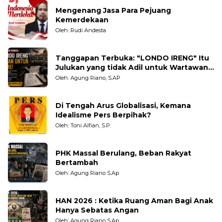
Mengenang Jasa Para Pejuang
Kemerdekaan
Oleh: Rudi Andesta
Tanggapan Terbuka: "LONDO IRENG" Itu
Julukan yang tidak Adil untuk Wartawan,
Pengamat dan LSM
Oleh: Agung Riano, S.AP
Di Tengah Arus Globalisasi, Kemana
Idealisme Pers Berpihak?
Oleh: Toni Alfian, S.P.
PHK Massal Berulang, Beban Rakyat
Bertambah
Oleh: Agung Riano S.Ap
HAN 2026 : Ketika Ruang Aman Bagi Anak
Hanya Sebatas Angan
Oleh: Agung Riano S.Ap