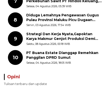
7
Perkebunan Sawit PT Hindoli Keluang,
Polisi Selidiki Penyebab Kematian
Selasa, 04 Agustus 2026, 05:39 WIB
Diduga Lemahnya Pengawasan Gugus
8
Pulau Provinsi Maluku Picu Dugaan
Pungli terhadap Nelayan Bale-Bale di
Senin, 03 Agustus 2026, 17:54 WIB
Perairan Pulau Seira
Strategi Dan Kerja Nyata,Gapoktan
9
Karya Makmur Genjot Produksi Demi
Swasembada Pangan
Sabtu, 08 Agustus 2026, 00:18 WIB
PT Buana Estate Dianggap Remehkan
10
Panggilan DPRD Sumut
Selasa, 04 Agustus 2026, 18:05 WIB
Opini
Tulisan terbaru dan update