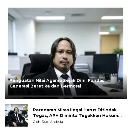
Penguatan Nilai Agama Sejak Dini, Fondasi
Generasi Beretika dan Bermoral
Oleh:
Rudi Andesta
Peredaran Miras Ilegal Harus Ditindak
Tegas, APH Diminta Tegakkan Hukum
Tanpa Pandang Bulu
Oleh: Rudi Andesta