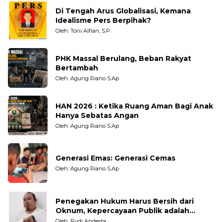
Di Tengah Arus Globalisasi, Kemana
Idealisme Pers Berpihak?
Oleh: Toni Alfian, S.P.
PHK Massal Berulang, Beban Rakyat
Bertambah
Oleh: Agung Riano S.Ap
HAN 2026 : Ketika Ruang Aman Bagi Anak
Hanya Sebatas Angan
Oleh: Agung Riano S.Ap
Generasi Emas: Generasi Cemas
Oleh: Agung Riano S.Ap
Penegakan Hukum Harus Bersih dari
Oknum, Kepercayaan Publik adalah
Taruhannya
Oleh: Rudi Andesta