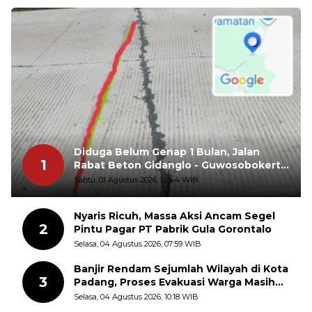
Diduga Belum Genap 1 Bulan, Jalan
1
Rabat Beton Gidanglo - Guwosobokerto
Sudah Pecah
Sabtu, 01 Agustus 2026, 13:44 WIB
Nyaris Ricuh, Massa Aksi Ancam Segel
2
Pintu Pagar PT Pabrik Gula Gorontalo
Selasa, 04 Agustus 2026, 07:59 WIB
Banjir Rendam Sejumlah Wilayah di Kota
3
Padang, Proses Evakuasi Warga Masih
Berlangsung
Selasa, 04 Agustus 2026, 10:18 WIB