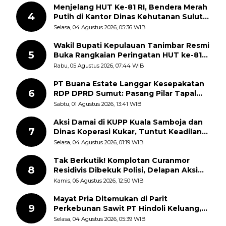
Menjelang HUT Ke-81 RI, Bendera Merah
4
Putih di Kantor Dinas Kehutanan Sulut
Disorot Warga
Selasa, 04 Agustus 2026, 05:36 WIB
Wakil Bupati Kepulauan Tanimbar Resmi
5
Buka Rangkaian Peringatan HUT ke-81
Kemerdekaan RI, ASN Diajak Perkuat
Rabu, 05 Agustus 2026, 07:44 WIB
Semangat Nasionalisme
PT Buana Estate Langgar Kesepakatan
6
RDP DPRD Sumut: Pasang Pilar Tapal
Batas Sepihak Tanpa Libatkan
Sabtu, 01 Agustus 2026, 13:41 WIB
Masyarakat
Aksi Damai di KUPP Kuala Samboja dan
7
Dinas Koperasi Kukar, Tuntut Keadilan
dan Kesempatan Kerja yang Adil
Selasa, 04 Agustus 2026, 01:19 WIB
Tak Berkutik! Komplotan Curanmor
8
Residivis Dibekuk Polisi, Delapan Aksi
Curanmor Di Candipuro Terungkap
Kamis, 06 Agustus 2026, 12:50 WIB
Mayat Pria Ditemukan di Parit
9
Perkebunan Sawit PT Hindoli Keluang,
Polisi Selidiki Penyebab Kematian
Selasa, 04 Agustus 2026, 05:39 WIB