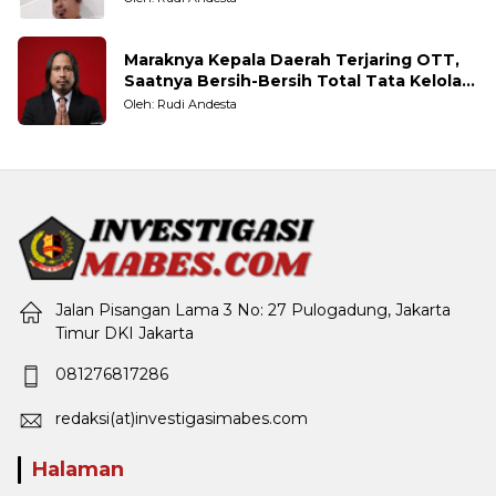
Maraknya Kepala Daerah Terjaring OTT,
Saatnya Bersih-Bersih Total Tata Kelola
Pemerintahan
Oleh: Rudi Andesta
Jalan Pisangan Lama 3 No: 27 Pulogadung, Jakarta
Timur DKI Jakarta
081276817286
redaksi(at)investigasimabes.com
Halaman