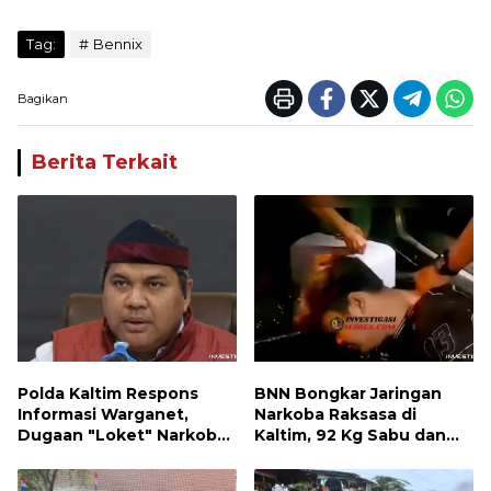
Tag:
Bennix
Bagikan
Berita Terkait
Polda Kaltim Respons
BNN Bongkar Jaringan
Informasi Warganet,
Narkoba Raksasa di
Dugaan "Loket" Narkoba
Kaltim, 92 Kg Sabu dan
di Waru PPU Jadi
1.000 Cartridge Vape
Perhatian
Etomidate Disita