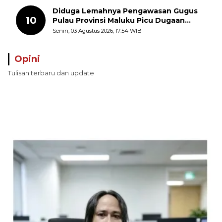
Diduga Lemahnya Pengawasan Gugus
10
Pulau Provinsi Maluku Picu Dugaan
Pungli terhadap Nelayan Bale-Bale di
Senin, 03 Agustus 2026, 17:54 WIB
Perairan Pulau Seira
Opini
Tulisan terbaru dan update