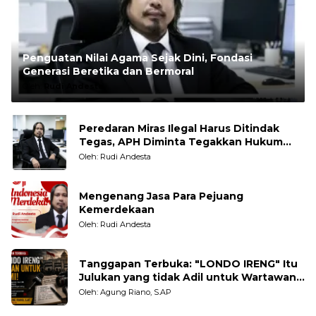
Penguatan Nilai Agama Sejak Dini, Fondasi
Generasi Beretika dan Bermoral
Oleh:
Rudi Andesta
Peredaran Miras Ilegal Harus Ditindak
Tegas, APH Diminta Tegakkan Hukum
Tanpa Pandang Bulu
Oleh: Rudi Andesta
Mengenang Jasa Para Pejuang
Kemerdekaan
Oleh: Rudi Andesta
Tanggapan Terbuka: "LONDO IRENG" Itu
Julukan yang tidak Adil untuk Wartawan,
Pengamat dan LSM
Oleh: Agung Riano, S.AP